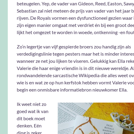
beteugelen. Yep, de vader van Gideon, Reed, Easton, Sawy
Sebastian zal niet meteen de prijs van vader van het jaar 
rijven. De Royals vormen een dysfunctioneel gezien waar
zijn eigen manier omgaat met verdriet én bij een groot de
lijkt het omgezet te worden in woede, ontkenning -en fou
Zo’n legertje van vijf gespierde broers zou handig zijn als
verdedigingslinie tegen pesters maar het is minder intere
wanneer ze net jou lijken te viseren. Gelukkig kan Ella re
Valerie die haar enige vriendin is in dit nieuwe wereldje. A
rondwandelende sarcastische Wikipedia die alles weet ov
wie is en wat ze op hun kerfstok hebben vormt Valerie voo
begin een onmisbare informatiebron nieuwkomer Ella.
Ik weet niet zo
goed wat ik van
dit boek moet
denken. Eén
ding is zeker …