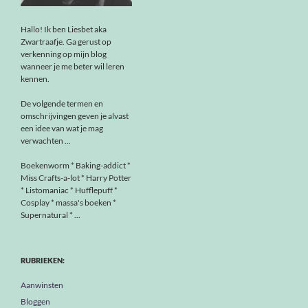
Hallo! Ik ben Liesbet aka
Zwartraafje. Ga gerust op
verkenning op mijn blog
wanneer je me beter wil leren
kennen.
De volgende termen en
omschrijvingen geven je alvast
een idee van wat je mag
verwachten ...
Boekenworm * Baking-addict *
Miss Crafts-a-lot * Harry Potter
* Listomaniac * Hufflepuff *
Cosplay * massa's boeken *
Supernatural * ...
RUBRIEKEN:
Aanwinsten
Bloggen