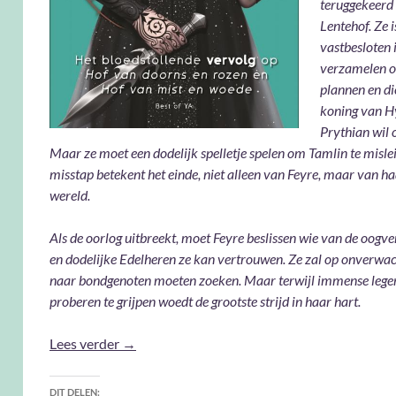
teruggekeerd
Lentehof. Ze i
vastbesloten 
verzamelen 
plannen en di
koning van H
Prythian wil 
Maar ze moet een dodelijk spelletje spelen om Tamlin te misle
misstap betekent het einde, niet alleen van Feyre, maar van ha
wereld.
Als de oorlog uitbreekt, moet Feyre beslissen wie van de oogv
en dodelijke Edelheren ze kan vertrouwen. Ze zal op onverwa
naar bondgenoten moeten zoeken. Maar terwijl immense lege
proberen te grijpen woedt de grootste strijd in haar hart.
Hof van Vleugels en Verwoesting
Lees verder
→
DIT DELEN: