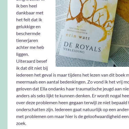
ik ben heel
dankbaar met
het feit dat ik
gelukkige en
beschermde
tienerjaren
achter me heb
liggen.
Uiteraard besef
ik dat dit niet bij
iedereen het geval is maar tijdens het lezen van dit boek 
meermaals een aantal bedenkingen. Zo vond ik het vrij moe
geloven dat Ella ondanks haar traumatische jeugd aan nie
anders als seks lijkt te kunnen denken. Er wordt nogal hee
over deze problemen heen gegaan terwijl ze niet bepaald 
onderschatten zijn. Iedereen gaat natuurlijk op een ande
met problemen om maar hier is de geloofwaardigheid een
zoek.