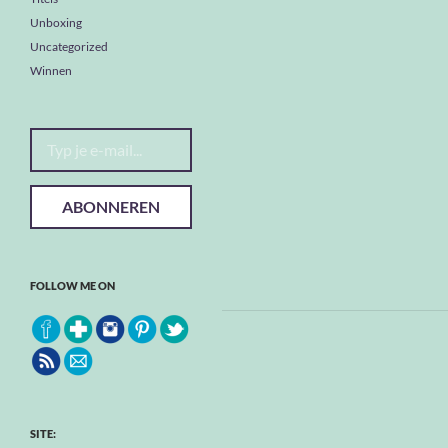
Unboxing
Uncategorized
Winnen
Typ je e-mail...
ABONNEREN
FOLLOW ME ON
SITE: