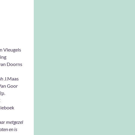
n Vleugels
ing
van Doorns
h J.Maas
an Goor
2p.
€
ieboek
aar metgezel
ten en is