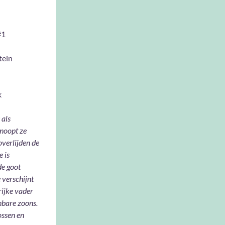
#1
tein
k
 als
knoopt ze
verlijden de
e is
de goot
 verschijnt
rijke vader
nbare zoons.
ossen en