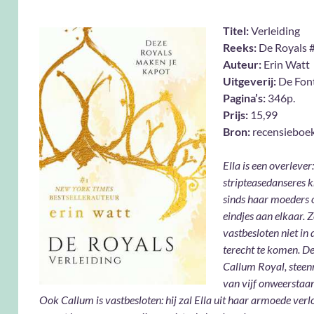
Titel:
Verleiding
Reeks:
De Royals 
Auteur:
Erin Watt
Uitgeverij:
De Fon
Pagina’s:
346p.
Prijs:
15,99
Bron:
recensieboe
Ella is een overlever:
stripteasedanseres 
sinds haar moeders o
eindjes aan elkaar. Z
vastbesloten niet in 
terecht te komen. De
Callum Royal, steen
van vijf onweerstaa
Ook Callum is vastbesloten: hij zal Ella uit haar armoede verl