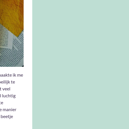
maakte ik me
ilijk te
t veel
l luchtig
te
re manier
 beetje