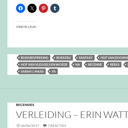
VIND IK LEUK:
BOEKBESPREKING
BOEKERIJ
FANTASY
HOF VAN DOORNS
HOF VAN VLEUGELS EN WOEDE
NA
RECENSIE
REEKS
SARAH J. MAAS
YA
RECENSIES
VERLEIDING – ERIN WAT
06/06/2017
7 REACTIES