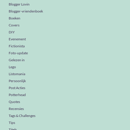
Blogger Lovin
Blogger-vriendenboek
Boeken
Covers
DIY
Evenement
Fictionista
Foto-update
Gelezen in
Lego
Listomania
Persoonlijk
Post Acties
Potterhead
Quotes
Recensies
Tags & Challenges
Tips
Titels