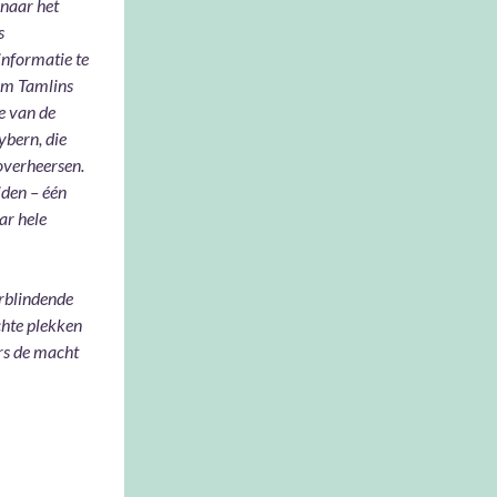
 naar het
s
informatie te
om Tamlins
e van de
ybern, die
overheersen.
iden – één
ar hele
erblindende
chte plekken
rs de macht