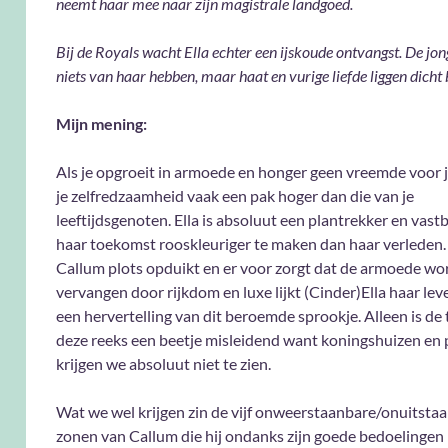
neemt haar mee naar zijn magistrale landgoed.
Bij de Royals wacht Ella echter een ijskoude ontvangst. De jo
niets van haar hebben, maar haat en vurige liefde liggen dicht 
Mijn mening:
Als je opgroeit in armoede en honger geen vreemde voor je
je zelfredzaamheid vaak een pak hoger dan die van je
leeftijdsgenoten. Ella is absoluut een plantrekker en vas
haar toekomst rooskleuriger te maken dan haar verleden
Callum plots opduikt en er voor zorgt dat de armoede wo
vervangen door rijkdom en luxe lijkt (Cinder)Ella haar lev
een hervertelling van dit beroemde sprookje. Alleen is de t
deze reeks een beetje misleidend want koningshuizen en 
krijgen we absoluut niet te zien.
Wat we wel krijgen zin de vijf onweerstaanbare/onuitsta
zonen van Callum die hij ondanks zijn goede bedoelingen 