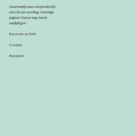
Zwartraafje was oorspronkelijk
een site ipv een blog. Sommige
pagina's kan je nog steeds
raadplegen.
Recensie-archief
Creaties
Recepten