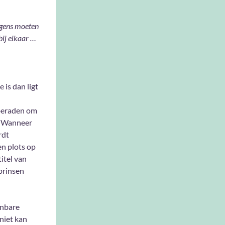
ngens moeten
bij elkaar …
 is dan ligt
tberaden om
. Wanneer
rdt
en plots op
itel van
prinsen
anbare
niet kan