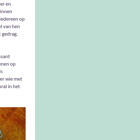
er en
binnen
 iedereen op
el van hen
t gedrag.
ssant
kenen op
ls
er wie met
ral in het