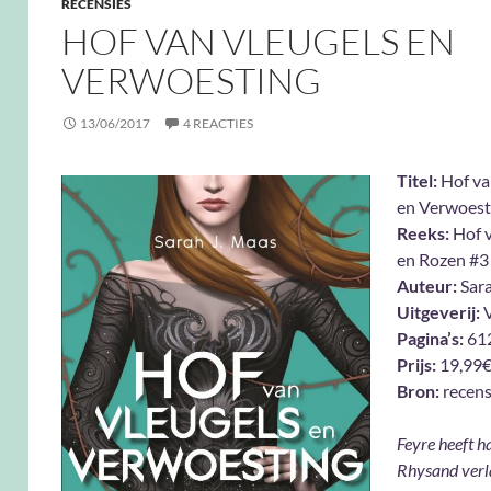
RECENSIES
HOF VAN VLEUGELS EN
VERWOESTING
13/06/2017
4 REACTIES
Titel:
Hof va
en Verwoest
Reeks:
Hof 
en Rozen #3
Auteur:
Sara
Uitgeverij:
V
Pagina’s:
61
Prijs:
19,99
Bron:
recens
Feyre heeft h
Rhysand verla