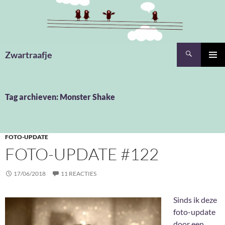
Ga
naar
de
inhoud
Zoeken
Zwartraafje
PRIMAI
MENU
Tag archieven: Monster Shake
FOTO-UPDATE
FOTO-UPDATE #122
17/06/2018
11 REACTIES
Sinds ik deze
foto-update
door een