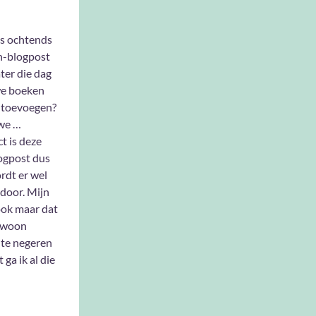
’s ochtends
n-blogpost
ter die dag
we boeken
e toevoegen?
 we …
t is deze
ogpost dus
ordt er wel
 door. Mijn
ook maar dat
ewoon
 te negeren
 ga ik al die