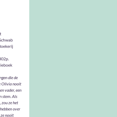
t
.Schwab
oekerij
302p.
ieboek
ingen die de
e Olivia nooit
een vader, een
 stem. Als
, zou ze het
 hebben over
 ze nooit