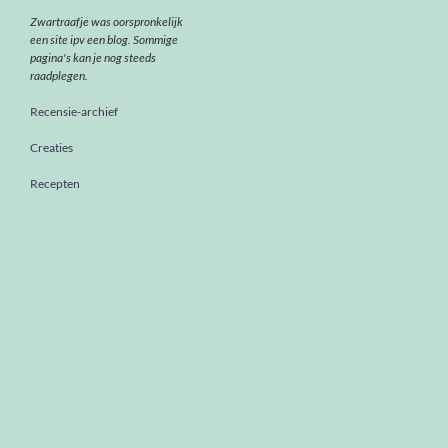
Zwartraafje was oorspronkelijk
een site ipv een blog. Sommige
pagina's kan je nog steeds
raadplegen.
Recensie-archief
Creaties
Recepten