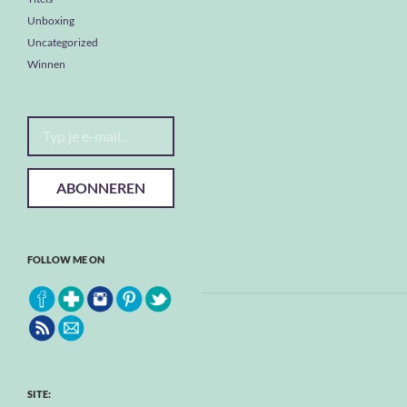
Unboxing
Uncategorized
Winnen
Typ je e-mail...
ABONNEREN
FOLLOW ME ON
SITE: