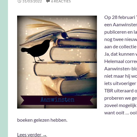
31/03/2022
6 REACTIES
Op 28 februari 
een Aanwinste
publiceren en la
nog twee nieu
aan de collecti
Ja, dat kunnen
Helemaal correc
Aanwinsten-bl
niet maar hij w
iets uitvoeriger
TBR uiteraard 
proberen we g
zoveel mogelijk
want ooit … ooit
boeken gelezen hebben.
Aanwinsten Maart 2022
Lees verder
→