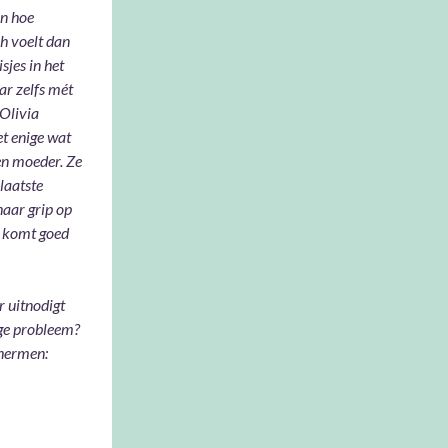
en hoe
ch voelt dan
sjes in het
ar zelfs mét
Olivia
et enige wat
en moeder. Ze
laatste
haar grip op
es komt goed
r uitnodigt
ge probleem?
chermen: