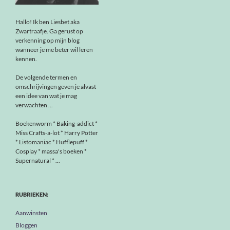
Hallo! Ik ben Liesbet aka
Zwartraafje. Ga gerust op
verkenning op mijn blog
wanneer je me beter wil leren
kennen.
De volgende termen en
omschrijvingen geven je alvast
een idee van wat je mag
verwachten ...
Boekenworm * Baking-addict *
Miss Crafts-a-lot * Harry Potter
* Listomaniac * Hufflepuff *
Cosplay * massa's boeken *
Supernatural * ...
RUBRIEKEN:
Aanwinsten
Bloggen