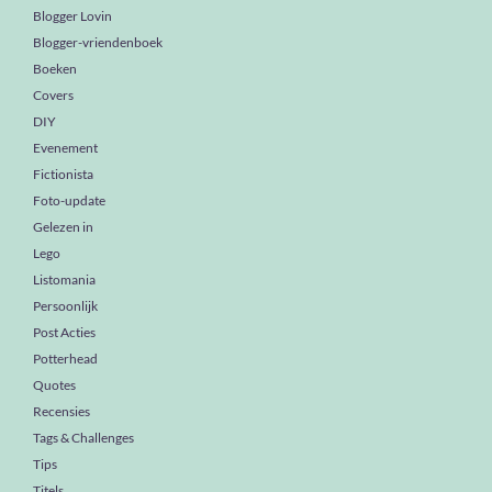
Blogger Lovin
Blogger-vriendenboek
Boeken
Covers
DIY
Evenement
Fictionista
Foto-update
Gelezen in
Lego
Listomania
Persoonlijk
Post Acties
Potterhead
Quotes
Recensies
Tags & Challenges
Tips
Titels