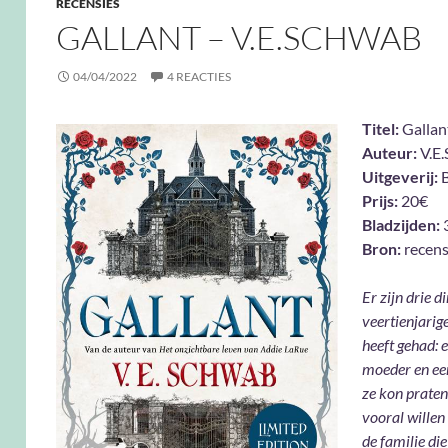
RECENSIES
GALLANT – V.E.SCHWAB
04/04/2022
4 REACTIES
Titel:
Gallan
Auteur:
V.E
Uitgeverij:
B
Prijs:
20€
Bladzijden:
Bron:
recens
Er zijn drie d
veertienjarig
heeft gehad: 
moeder en een
ze kon praten
vooral willen
de familie die