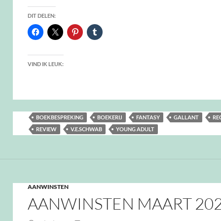
DIT DELEN:
VIND IK LEUK:
BOEKBESPREKING
BOEKERIJ
FANTASY
GALLANT
RE
REVIEW
V.E.SCHWAB
YOUNG ADULT
AANWINSTEN
AANWINSTEN MAART 20