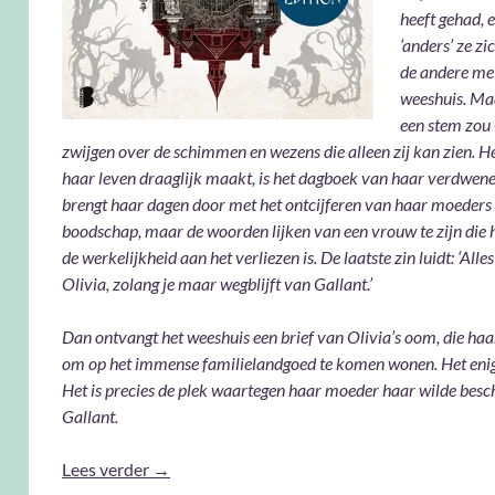
heeft gehad, 
‘anders’ ze zi
de andere mei
weeshuis. Ma
een stem zou 
zwijgen over de schimmen en wezens die alleen zij kan zien. H
haar leven draaglijk maakt, is het dagboek van haar verdwen
brengt haar dagen door met het ontcijferen van haar moeders 
boodschap, maar de woorden lijken van een vrouw te zijn die 
de werkelijkheid aan het verliezen is. De laatste zin luidt: ‘All
Olivia, zolang je maar wegblijft van Gallant.’
Dan ontvangt het weeshuis een brief van Olivia’s oom, die haa
om op het immense familielandgoed te komen wonen. Het eni
Het is precies de plek waartegen haar moeder haar wilde bes
Gallant.
Gallant – V.E.Schwab
Lees verder
→