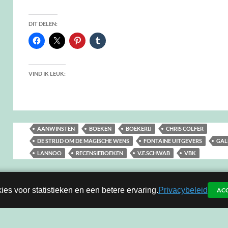
DIT DELEN:
VIND IK LEUK:
AANWINSTEN
BOEKEN
BOEKERIJ
CHRIS COLFER
DE STRIJD OM DE MAGISCHE WENS
FONTAINE UITGEVERS
GAL
LANNOO
RECENSIEBOEKEN
V.E.SCHWAB
VBK
ies voor statistieken en een betere ervaring.
Privacybeleid
AC