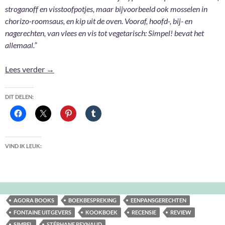
stroganoff en visstoofpotjes, maar bijvoorbeeld ook mosselen in
chorizo-roomsaus, en kip uit de oven. Vooraf, hoofd-, bij- en
nagerechten, van vlees en vis tot vegetarisch: Simpel! bevat het
allemaal.”
Simpel! – Stéphane Reynaud
Lees verder
→
DIT DELEN:
VIND IK LEUK:
AGORA BOOKS
BOEKBESPREKING
EENPANSGERECHTEN
FONTAINE UITGEVERS
KOOKBOEK
RECENSIE
REVIEW
SIMPEL
STÉPHANE REYNAUD