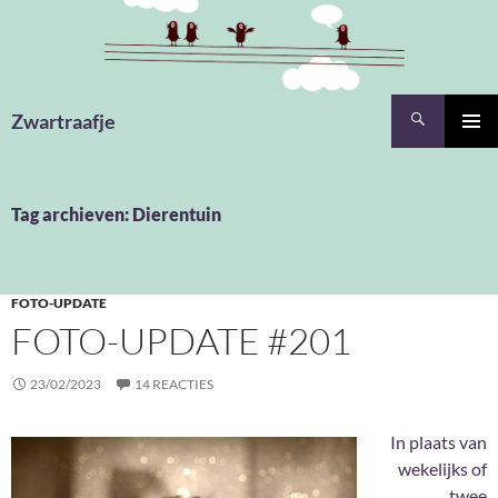
Ga
naar
de
inhoud
Zoeken
Zwartraafje
PRIMAI
MENU
Tag archieven: Dierentuin
FOTO-UPDATE
FOTO-UPDATE #201
23/02/2023
14 REACTIES
In plaats van
wekelijks of
twee