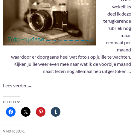
wekelijks
deel ik deze
terugkerende
rubriek nog
maar
eenmaal per
maand
waardoor er doorgaans heel wat foto’s op jullie te wachten.
Kijken jullie weer even mee naar wat ik de voorbije maand
naast lezen nog allemaal heb uitgestoken …
Foto-update #201
Lees verder
→
DIT DELEN:
VIND IK LEUK: