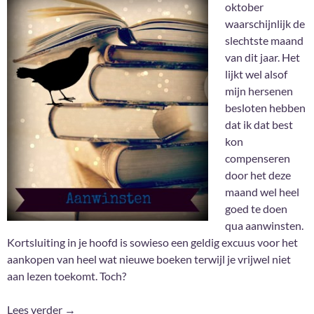
oktober
waarschijnlijk de
slechtste maand
van dit jaar. Het
lijkt wel alsof
mijn hersenen
besloten hebben
dat ik dat best
kon
compenseren
door het deze
maand wel heel
goed te doen
qua aanwinsten.
Kortsluiting in je hoofd is sowieso een geldig excuus voor het
aankopen van heel wat nieuwe boeken terwijl je vrijwel niet
aan lezen toekomt. Toch?
Aanwinsten Oktober 2021: Boeken etcetera
Lees verder
→