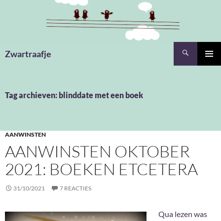
Ga
naar
de
inhoud
Zoeken
Zwartraafje
PRIMAI
MENU
Tag archieven: blinddate met een boek
AANWINSTEN
AANWINSTEN OKTOBER
2021: BOEKEN ETCETERA
31/10/2021
7 REACTIES
Qua lezen was