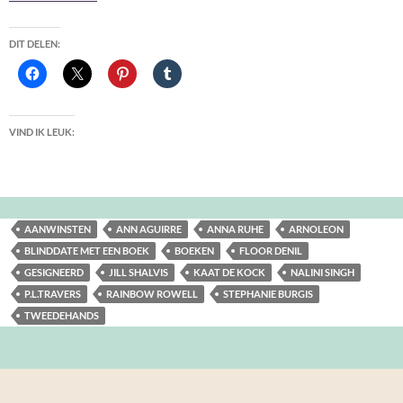
DIT DELEN:
VIND IK LEUK:
AANWINSTEN
ANN AGUIRRE
ANNA RUHE
ARNOLEON
BLINDDATE MET EEN BOEK
BOEKEN
FLOOR DENIL
GESIGNEERD
JILL SHALVIS
KAAT DE KOCK
NALINI SINGH
P.L.TRAVERS
RAINBOW ROWELL
STEPHANIE BURGIS
TWEEDEHANDS