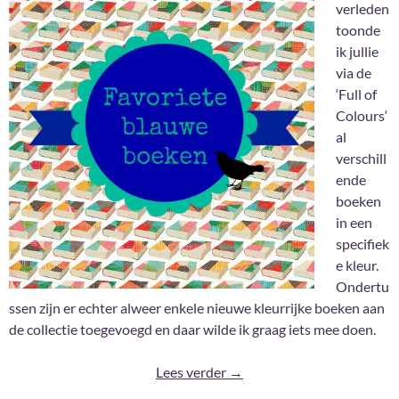
verleden
toonde
ik jullie
via de
‘Full of
Colours‘
al
verschill
ende
boeken
in een
specifiek
e kleur.
Ondertu
ssen zijn er echter alweer enkele nieuwe kleurrijke boeken aan
de collectie toegevoegd en daar wilde ik graag iets mee doen.
Mijn tien favoriete blauwe 
Lees verder
→