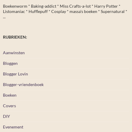
Boekenworm * Baking-addict * Miss Crafts-a-lot * Harry Potter *
Listomaniac * Hufflepuff * Cosplay * massa's boeken * Supernatural *
...
RUBRIEKEN:
Aanwinsten
Bloggen
Blogger Lovin
Blogger-vriendenboek
Boeken
Covers
DIY
Evenement