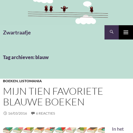
Ga
naar
de
inhoud
Zoeken
Zwartraafje
PRIMAI
MENU
Tag archieven: blauw
BOEKEN
,
LISTOMANIA
MIJN TIEN FAVORIETE
BLAUWE BOEKEN
16/03/2016
6 REACTIES
In het