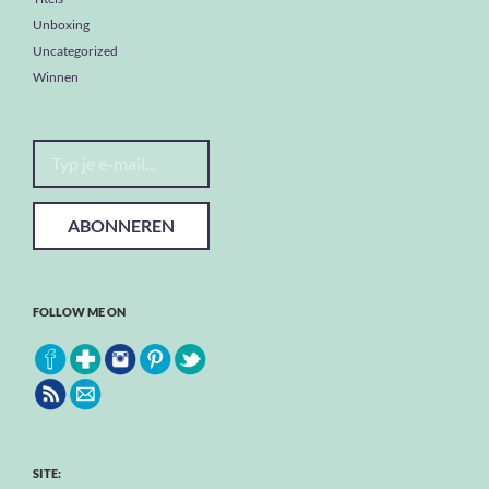
Unboxing
Uncategorized
Winnen
Typ je e-mail...
ABONNEREN
FOLLOW ME ON
SITE: