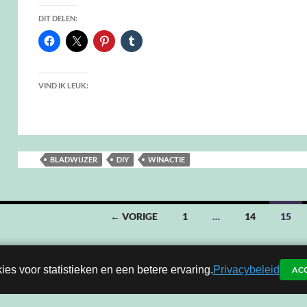
DIT DELEN:
VIND IK LEUK:
BLADWIJZER
DIY
WINACTIE
← VORIGE
1
…
14
15
ies voor statistieken en een betere ervaring.
Privacybeleid
AC