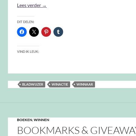
En de winnaar is …
Lees verder
→
DIT DELEN:
VIND IK LEUK:
BLADWIJZER
WINACTIE
WINNAAR
BOEKEN
,
WINNEN
BOOKMARKS & GIVEAWA