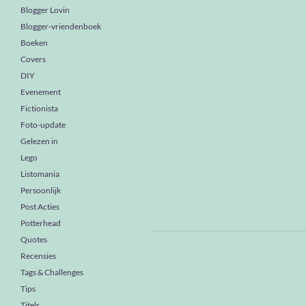
Blogger Lovin
Blogger-vriendenboek
Boeken
Covers
DIY
Evenement
Fictionista
Foto-update
Gelezen in
Lego
Listomania
Persoonlijk
Post Acties
Potterhead
Quotes
Recensies
Tags & Challenges
Tips
Titels