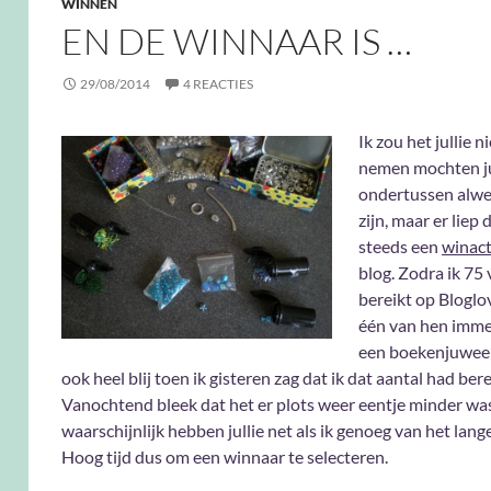
WINNEN
EN DE WINNAAR IS …
29/08/2014
4 REACTIES
Ik zou het jullie n
nemen mochten ju
ondertussen alwe
zijn, maar er liep
steeds een
winact
blog. Zodra ik 75
bereikt op Bloglo
één van hen imme
een boekenjuweel
ook heel blij toen ik gisteren zag dat ik dat aantal had bere
Vanochtend bleek dat het er plots weer eentje minder wa
waarschijnlijk hebben jullie net als ik genoeg van het lan
Hoog tijd dus om een winnaar te selecteren.