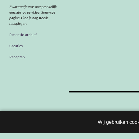
Zwartraafje was oorspronkelijk
een site ipv een blog. Sommige
pagina's kan je nog steeds
raadplegen.
Recensie-archief
Creaties
Recepten
Berichten
navigatie
Wij gebruiken cook