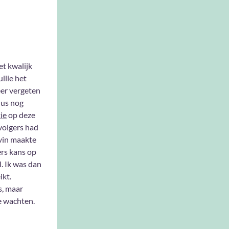
iet kwalijk
llie het
er vergeten
 dus nog
ie
op deze
 volgers had
vin maakte
rs kans op
. Ik was dan
ikt.
s, maar
ge wachten.