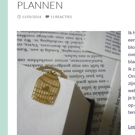
PLANNEN
11/05/2014
11 REACTIES
Ik 
een
blo
ove
bla
ik 
On
zij
wel
je 
op 
ter
Lee