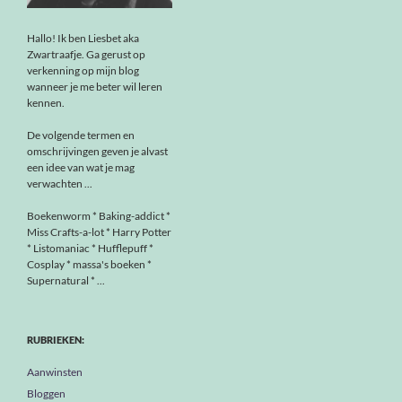
Hallo! Ik ben Liesbet aka
Zwartraafje. Ga gerust op
verkenning op mijn blog
wanneer je me beter wil leren
kennen.
De volgende termen en
omschrijvingen geven je alvast
een idee van wat je mag
verwachten ...
Boekenworm * Baking-addict *
Miss Crafts-a-lot * Harry Potter
* Listomaniac * Hufflepuff *
Cosplay * massa's boeken *
Supernatural * ...
RUBRIEKEN:
Aanwinsten
Bloggen