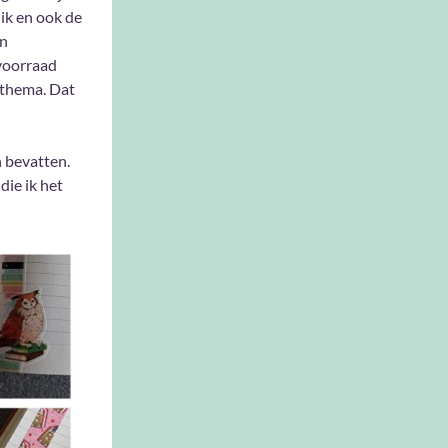
ik en ook de
en
 voorraad
r thema. Dat
n bevatten.
die ik het