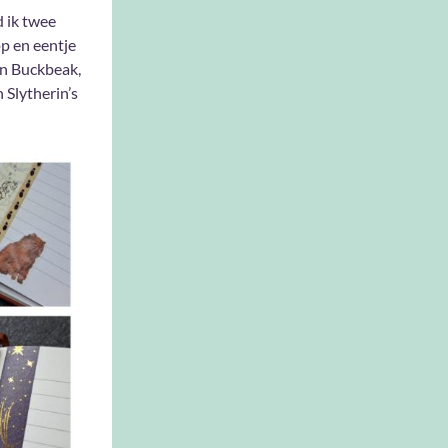
 ik twee
p en eentje
an Buckbeak,
 Slytherin’s