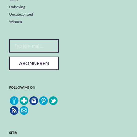
Unboxing
Uncategorized
Winnen
Typ je e-mail...
ABONNEREN
FOLLOW ME ON
SITE: