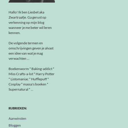
Hallo! Ik ben Liesbet aka
Zwartraafje. Ga gerust op
verkenning op mijn blog
wanneer je me beter wil leren
kennen.
De volgende termen en
omschrijvingen geven je alvast
een idee van wat je mag
verwachten ...
Boekenworm * Baking-addict *
Miss Crafts-a-lot * Harry Potter
* Listomaniac * Hufflepuff *
Cosplay * massa's boeken *
Supernatural * ...
RUBRIEKEN:
Aanwinsten
Bloggen