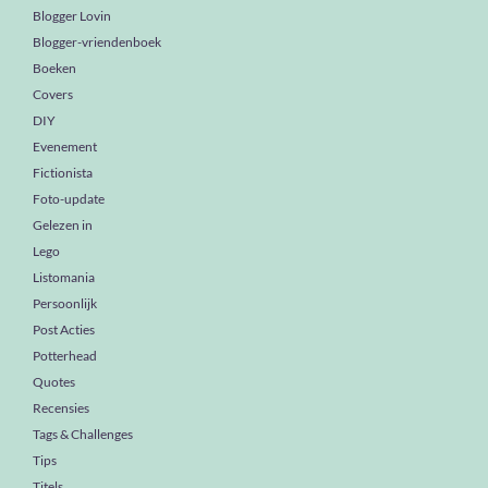
Blogger Lovin
Blogger-vriendenboek
Boeken
Covers
DIY
Evenement
Fictionista
Foto-update
Gelezen in
Lego
Listomania
Persoonlijk
Post Acties
Potterhead
Quotes
Recensies
Tags & Challenges
Tips
Titels