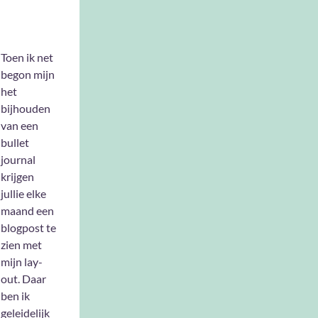
Toen ik net
begon mijn
het
bijhouden
van een
bullet
journal
krijgen
jullie elke
maand een
blogpost te
zien met
mijn lay-
out. Daar
ben ik
geleidelijk