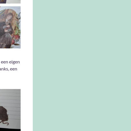
 een eigen
anks, een