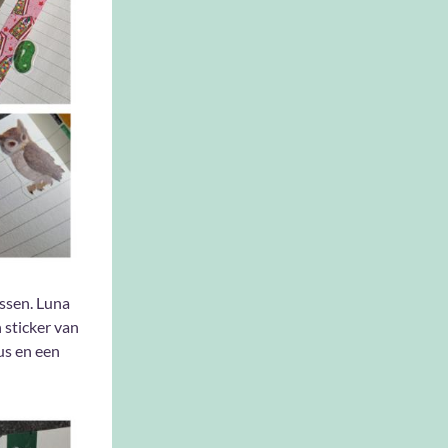
ussen. Luna
 sticker van
us en een