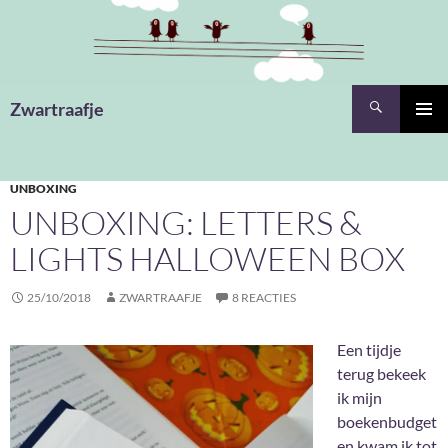
Ga
naar
de
inhoud
Zoeken
Zwartraafje
PRIMAI
MENU
UNBOXING
UNBOXING: LETTERS &
LIGHTS HALLOWEEN BOX
25/10/2018
ZWARTRAAFJE
8 REACTIES
Een tijdje
terug bekeek
ik mijn
boekenbudget
en kwam ik tot