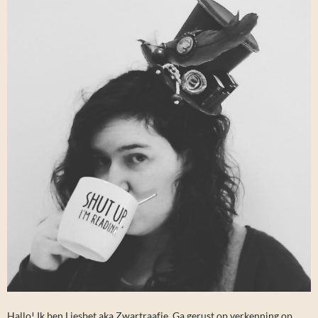
Hallo! Ik ben Liesbet aka Zwartraafje. Ga gerust op verkenning op