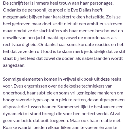
De schrijfster is immers heel trouw aan haar personages.
Ondanks de persoonlijke groei die Eve Dallas heeft
meegemaakt blijven haar karaktertrekken hetzelfde. Zo is ze
heel gedreven maar doet ze dit niet uit een ambitieus streven
maar omdat ze de slachtoffers als haar mensen beschouwt en
omwille van hen jacht maakt op zowel de moordenaars als
rechtvaardigheid. Ondanks haar soms kordate reacties en het
feit dat ze zelden uit lood is te slaan merk je duidelijk dat ze stil
staat bij het leed dat zowel de doden als nabestaanden wordt
aangedaan.
Sommige elementen komen in vrijwel elk boek uit deze reeks
voor. Eve’s ergernissen over de dekselse techniekers van
onderhoud, haar subtiele en soms vrij geniepige manieren om
hoogdravende types op hun plek te zetten, de onuitgesproken
afspraak die tussen haar en Summerset lijkt te bestaan en een
dynamiek tot stand brengt die voor hen perfect werkt. Al zal
geen van beide dat ooit toegeven. Maar ook haar relatie met
Roarke waarbij beiden elkaar lijken aan te voelen én aan te