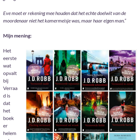
Eve moet er rekening mee houden dat het echte doelwit van de
moordenaar niet het kamermeisje was, maar haar eigen man.”
Mijn mening:
Het
eerste
wat
opvalt
bij
Verraa
d is
dat
het
boek
er
helem