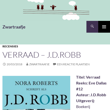
Ga
naar
de
inhoud
Zoeken
Zwartraafje
PRIMAI
MENU
RECENSIES
VERRAAD – J.D.ROBB
20/03/2018
ZWARTRAAFJE
EEN REACTIE PLAATSEN
Titel: Verraad
Reeks: Eve Dallas
#12
Auteur: J.D.Robb
Uitgeverij:
Boekerij