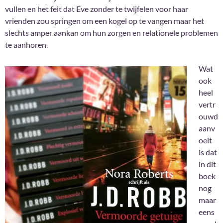
vullen en het feit dat Eve zonder te twijfelen voor haar
vrienden zou springen om een kogel op te vangen maar het
slechts amper aankan om hun zorgen en relationele problemen
te aanhoren.
Wat
ook
heel
vertr
ouwd
aanv
oelt
is dat
in dit
boek
nog
maar
eens