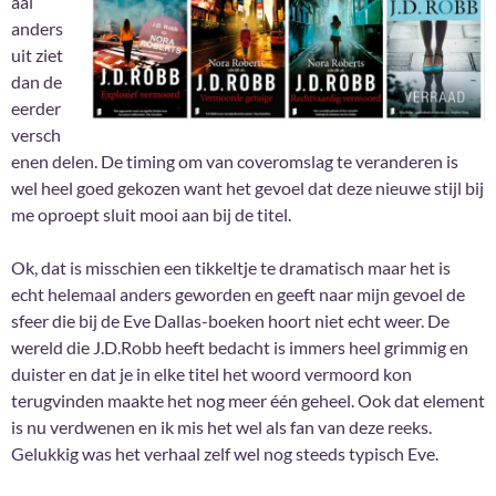
aal
anders
uit ziet
dan de
eerder
versch
enen delen. De timing om van coveromslag te veranderen is
wel heel goed gekozen want het gevoel dat deze nieuwe stijl bij
me oproept sluit mooi aan bij de titel.
Ok, dat is misschien een tikkeltje te dramatisch maar het is
echt helemaal anders geworden en geeft naar mijn gevoel de
sfeer die bij de Eve Dallas-boeken hoort niet echt weer. De
wereld die J.D.Robb heeft bedacht is immers heel grimmig en
duister en dat je in elke titel het woord vermoord kon
terugvinden maakte het nog meer één geheel. Ook dat element
is nu verdwenen en ik mis het wel als fan van deze reeks.
Gelukkig was het verhaal zelf wel nog steeds typisch Eve.