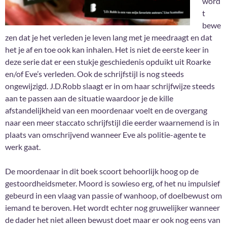
word
t
bewe
zen dat je het verleden je leven lang met je meedraagt en dat
het je af en toe ook kan inhalen. Het is niet de eerste keer in
deze serie dat er een stukje geschiedenis opduikt uit Roarke
en/of Eve’s verleden. Ook de schrijfstijl is nog steeds
ongewijzigd. J.D.Robb slaagt er in om haar schrijfwijze steeds
aan te passen aan de situatie waardoor je de kille
afstandelijkheid van een moordenaar voelt en de overgang
naar een meer staccato schrijfstijl die eerder waarnemend is in
plaats van omschrijvend wanneer Eve als politie-agente te
werk gaat.
De moordenaar in dit boek scoort behoorlijk hoog op de
gestoordheidsmeter. Moord is sowieso erg, of het nu impulsief
gebeurd in een vlaag van passie of wanhoop, of doelbewust om
iemand te beroven. Het wordt echter nog gruwelijker wanneer
de dader het niet alleen bewust doet maar er ook nog eens van