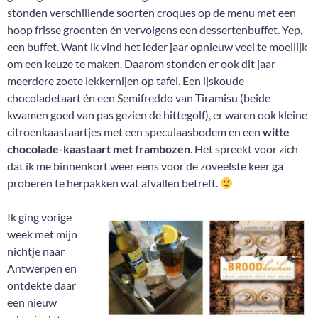
stonden verschillende soorten croques op de menu met een
hoop frisse groenten én vervolgens een dessertenbuffet. Yep,
een buffet. Want ik vind het ieder jaar opnieuw veel te moeilijk
om een keuze te maken. Daarom stonden er ook dit jaar
meerdere zoete lekkernijen op tafel. Een ijskoude
chocoladetaart én een Semifreddo van Tiramisu (beide
kwamen goed van pas gezien de hittegolf), er waren ook kleine
citroenkaastaartjes met een speculaasbodem en een
witte
chocolade-kaastaart met frambozen
. Het spreekt voor zich
dat ik me binnenkort weer eens voor de zoveelste keer ga
proberen te herpakken wat afvallen betreft.
Ik ging vorige
week met mijn
nichtje naar
Antwerpen en
ontdekte daar
een nieuw