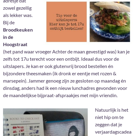
adresje dat
zowel gezellig
als lekker was.
Bij de
Broodkeuken
in de
Hoogstraat
(het pand waar vroeger Achter de maan gevestigd was) kan je
zelfs tot 17u terecht voor een ontbijt. Ideaal dus voor de
uitslapers. Je kan er ook glutenvrij brood bestellen én
bijzondere theesmaken (ik dronk er eentje met rozen &
marsepein). Jammer genoeg zijn ze gesloten op maandag én
dinsdag, anders had ik een nieuw lunchadres gevonden voor
de maandelijkse bijpraat-afspraakjes met mijn vriendin.
Natuurlijk is het
niet hip om te
zeggen dat je
verjaardagscadea