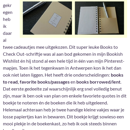
gekr
egen
heb
ik
daar
al
twee cadeautjes mee uitgekozen. Dit super leuke Books to
Check Out-schriftje was al aan bod gekomen in mijn Bookish
Wishlist én hij stond al een hele tijd in één van mijn Pinterest-
mapjes. Toen ik het tegenkwam in Antwerpen kon ik het dan
ook niet laten liggen. Het heeft drie onderscheidingen:
books
to read, favorite books/passages
en
books borrowed/lent
.
Dat eerste gedeelte zal waarschijnlijk erg snel volledig benut
zijn, maar ik ben ook van plan om enkele favoriete quotes in dit
boekje te noteren én de boeken die ik heb uitgeleend.
Helemaal achteraan heb je twee handige kleine vakjes waar je
losse papiertjes kan in bewaren. Dit boekje krijgt sowieso een
mooi plekje in de boekenkast, zo heb ik ook steeds binnen