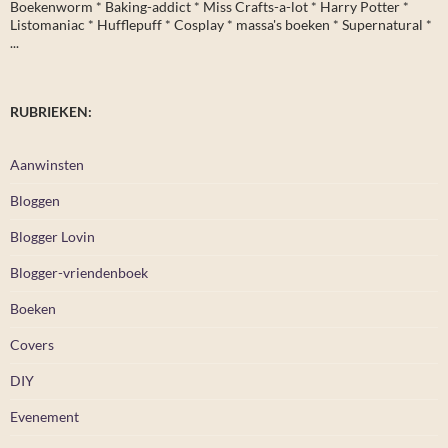
Boekenworm * Baking-addict * Miss Crafts-a-lot * Harry Potter *
Listomaniac * Hufflepuff * Cosplay * massa's boeken * Supernatural *
...
RUBRIEKEN:
Aanwinsten
Bloggen
Blogger Lovin
Blogger-vriendenboek
Boeken
Covers
DIY
Evenement