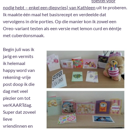
toestel voor
nodig hebt – enkel een diepvries) van Kathleen
uit te proberen.
Ik maakte één maal het basisrecept en verdeelde dat
vervolgens in drie porties. Op die manier kon ik zowel een
Oreo-variant testen als een versie met lemon curd en ééntje
met cuberdonsmaak.
Begin juli was ik
jarig en vermits
ik helemaal
happy word van
rekening-vrije
post doop ik die
dag met veel
plezier om tot
verKAARTdag.
Super dat zoveel
lieve
vriendinnen en