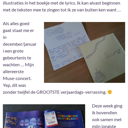
illustraties in het boekje met de lyrics. Ik kan alvast beginnen
met de teksten mee te zingen tot ik ze van buiten ken want …
Als alles goed
gaat staat me er
in
december/januar
i een grote
gebeurtenis te
wachten … Mijn
allereerste
Muse-concert.
Yep, dit was
zonder twijfel de GROOTSTE verjaardags-verrassing.
Deze week ging
ik bovendien
ook samen met
mijn jongste