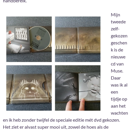
handbereik.
Mijn
tweede
zelf-
gekozen
geschen
k is de
nieuwe
cd van
Muse.
Daar
was ik al
een
tijdje op
aan het
wachten
en ik heb zonder twijfel de speciale editie mét dvd gekozen.
Het ziet er alvast super mooi uit, zowel de hoes als de