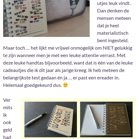
utjes leuk vindt.
Dan denken de
mensen meteen
dat je heel
materialistisch
bent ingesteld.
Maar toch … het lijkt me vrijwel onmogelijk om NIET gelukkig
te zijn wanneer men je met een leuke attentie verrast. Met
deze leuke handtas bijvoorbeeld, want dat is één van de leuke
cadeautjes die ik dit jaar als jarige kreeg. Ik heb meteen de
belangrijkste test gedaan én ja … er past een ereader in.
Helemaal goedgekeurd dus.
Ver
mits
ik
ook
geld
had