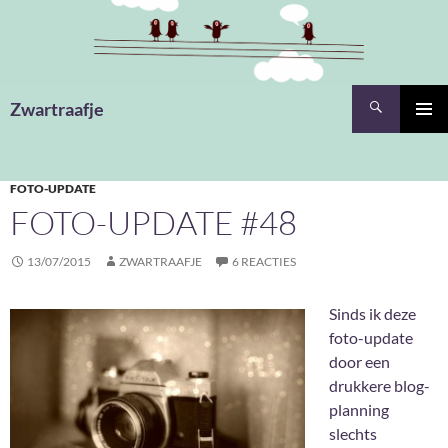
Ga
naar
de
inhoud
Zoeken
Zwartraafje
PRIMAI
MENU
FOTO-UPDATE
FOTO-UPDATE #48
13/07/2015
ZWARTRAAFJE
6 REACTIES
Sinds ik deze
foto-update
door een
drukkere blog-
planning
slechts