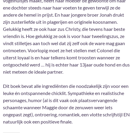
vogelhuisjes maakt, heeft haar moeder de gewoonte om haar
ene dochter steeds naar haar voeten te geven terwijl ze de
andere de hemel in prijst. En haar jongere broer Jonah drukt
zijn zusterliefde uit in plagerijen en originele koosnamen.
Gelukkig heeft ze ook haar zus Christy, die tevens haar beste
vriendin is. Hoe gelukkig ze ook is voor haar tweelingszus, ze
vindt stilletjes aan toch wel dat zij zelf ook de ware mag gaan
ontmoeten. Voorlopig moet ze het stellen met Colonel die
uiterst loyaal is en haar telkens komt troosten wanneer ze
ontgoocheld werd … hij is echter haar 13jaar oude hond en dus
niet meteen de ideale partner.
Dit boek bevat alle ingrediënten die noodzakelijk zijn voor een
leuke én ontspannende chicklit. Sympathieke en realistische
personages, humor (al is dit vaak ook plaatsvervangende
schaamte wanneer Maggie door de zenuwen weer iets
ongepast zegt), ontroering, romantiek, een vlotte schrijfstijl EN
natuurlijk ook een positieve finale.