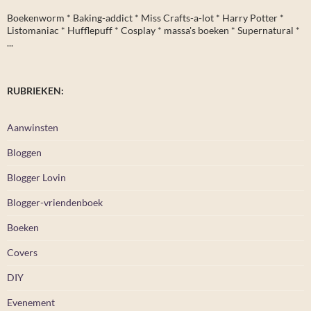
Boekenworm * Baking-addict * Miss Crafts-a-lot * Harry Potter *
Listomaniac * Hufflepuff * Cosplay * massa's boeken * Supernatural *
...
RUBRIEKEN:
Aanwinsten
Bloggen
Blogger Lovin
Blogger-vriendenboek
Boeken
Covers
DIY
Evenement