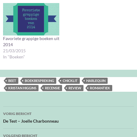
Favoriete grappige boeken uit
2014
21/03/2015
In "Boeken"
BEET
BOEKBESPREKING
CHICKLIT
HARLEQUIN
KRISTAN HIGGINS
RECENSIE
REVIEW
ROMANTIEK
Bericht
VORIG BERICHT
navigatie
De Test – Joelle Charbonneau
VOLGEND BERICHT