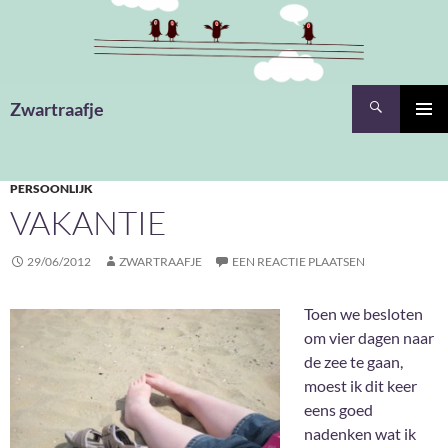
Ga
naar
de
inhoud
Zoeken
Zwartraafje
PRIMAI
MENU
PERSOONLIJK
VAKANTIE
29/06/2012
ZWARTRAAFJE
EEN REACTIE PLAATSEN
Toen we besloten
om vier dagen naar
de zee te gaan,
moest ik dit keer
eens goed
nadenken wat ik