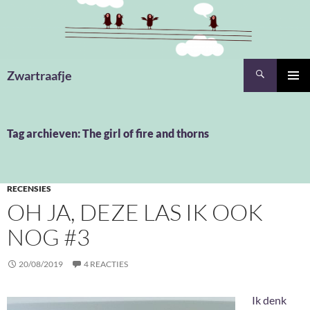
Ga
naar
de
inhoud
Zoeken
Zwartraafje
PRIMAI
MENU
Tag archieven: The girl of fire and thorns
RECENSIES
OH JA, DEZE LAS IK OOK
NOG #3
20/08/2019
4 REACTIES
Ik denk