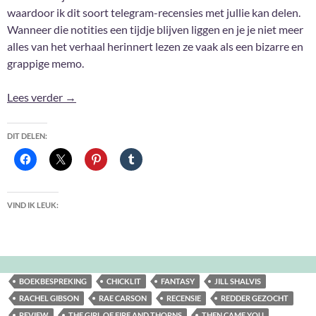
waardoor ik dit soort telegram-recensies met jullie kan delen.
Wanneer die notities een tijdje blijven liggen en je je niet meer
alles van het verhaal herinnert lezen ze vaak als een bizarre en
grappige memo.
Oh ja, deze las ik ook nog #3
Lees verder
→
DIT DELEN:
VIND IK LEUK:
BOEKBESPREKING
CHICKLIT
FANTASY
JILL SHALVIS
RACHEL GIBSON
RAE CARSON
RECENSIE
REDDER GEZOCHT
REVIEW
THE GIRL OF FIRE AND THORNS
THEN CAME YOU