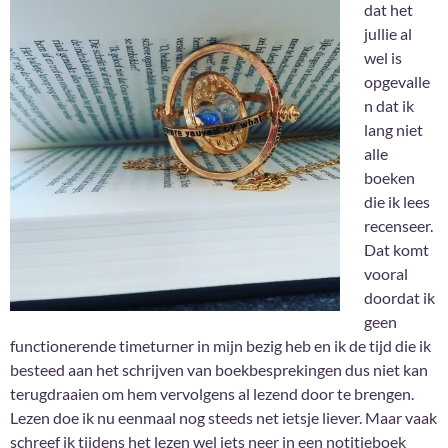
dat het
jullie al
wel is
opgevalle
n dat ik
lang niet
alle
boeken
die ik lees
recenseer.
Dat komt
vooral
doordat ik
geen
functionerende timeturner in mijn bezig heb en ik de tijd die ik
besteed aan het schrijven van boekbesprekingen dus niet kan
terugdraaien om hem vervolgens al lezend door te brengen.
Lezen doe ik nu eenmaal nog steeds net ietsje liever. Maar vaak
schreef ik tijdens het lezen wel iets neer in een notitieboek