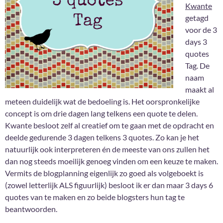
Kwante
getagd
voor de 3
days 3
quotes
Tag. De
naam
maakt al
meteen duidelijk wat de bedoeling is. Het oorspronkelijke
concept is om drie dagen lang telkens een quote te delen.
Kwante besloot zelf al creatief om te gaan met de opdracht en
deelde gedurende 3 dagen telkens 3 quotes. Zo kan je het
natuurlijk ook interpreteren én de meeste van ons zullen het
dan nog steeds moeilijk genoeg vinden om een keuze te maken.
Vermits de blogplanning eigenlijk zo goed als volgeboekt is
(zowel letterlijk ALS figuurlijk) besloot ik er dan maar 3 days 6
quotes van te maken en zo beide blogsters hun tag te
beantwoorden.