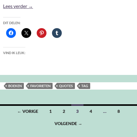
3 days 3 quotes Tag #2
Lees verder
→
DIT DELEN:
VIND IK LEUK:
BOEKEN
FAVORIETEN
QUOTES
TAG
Berichten
← VORIGE
1
2
3
4
…
8
navigatie
VOLGENDE →