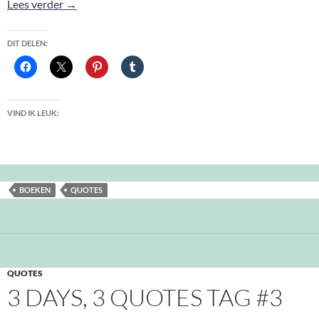
Boekige quotes #11
Lees verder
→
DIT DELEN:
VIND IK LEUK:
BOEKEN
QUOTES
QUOTES
3 DAYS, 3 QUOTES TAG #3