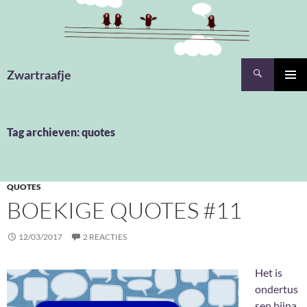
Ga
naar
de
inhoud
Zoeken
Zwartraafje
PRIMAI
MENU
Tag archieven: quotes
QUOTES
BOEKIGE QUOTES #11
12/03/2017
2 REACTIES
Het is
ondertus
sen bijna