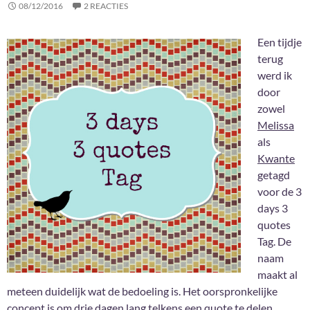
08/12/2016
2 REACTIES
Een tijdje
terug
werd ik
door
zowel
Melissa
als
Kwante
getagd
voor de 3
days 3
quotes
Tag. De
naam
maakt al
meteen duidelijk wat de bedoeling is. Het oorspronkelijke
concept is om drie dagen lang telkens een quote te delen.