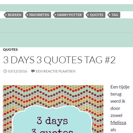
BOEKEN
FAVORIETEN
HARRY POTTER
QUOTES
TAG
QUOTES
3 DAYS 3 QUOTES TAG #2
03/12/2016
EEN REACTIE PLAATSEN
Een tijdje
terug
werd ik
door
zowel
Melissa
als