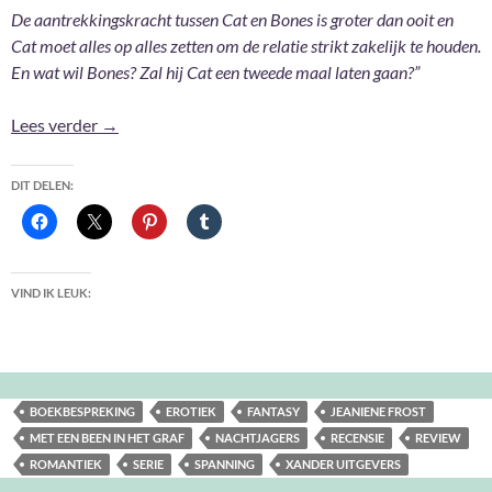
De aantrekkingskracht tussen Cat en Bones is groter dan ooit en
Cat moet alles op alles zetten om de relatie strikt zakelijk te houden.
En wat wil Bones? Zal hij Cat een tweede maal laten gaan?”
Met een been in het graf – Jeaniene Frost
Lees verder
→
DIT DELEN:
VIND IK LEUK:
BOEKBESPREKING
EROTIEK
FANTASY
JEANIENE FROST
MET EEN BEEN IN HET GRAF
NACHTJAGERS
RECENSIE
REVIEW
ROMANTIEK
SERIE
SPANNING
XANDER UITGEVERS