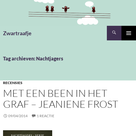
Ga
naar
de
inhoud
Zoeken
Zwartraafje
PRIMAI
MENU
Tag archieven: Nachtjagers
RECENSIES
MET EEN BEEN IN HET
GRAF – JEANIENE FROST
09/04/2014
1 REACTIE