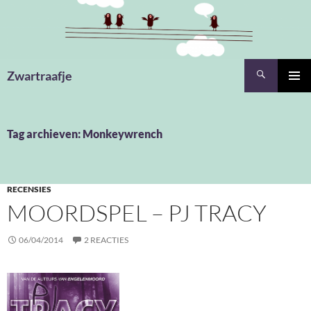
Ga
naar
de
inhoud
Zoeken
Zwartraafje
PRIMAI
MENU
Tag archieven: Monkeywrench
RECENSIES
MOORDSPEL – PJ TRACY
06/04/2014
2 REACTIES