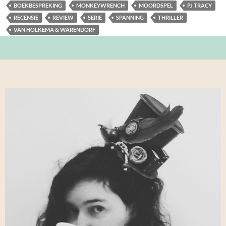
BOEKBESPREKING
MONKEYWRENCH
MOORDSPEL
PJ TRACY
RECENSIE
REVIEW
SERIE
SPANNING
THRILLER
VAN HOLKEMA & WARENDORF