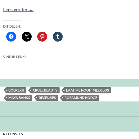
Korte recensies
Lees verder
→
DIT DELEN:
VIND IK LEUK:
BOEKERIJ
CRUEL BEAUTY
LAAT ME NOOIT MEER LOS
MAYA BANKS
RECENSIES
ROSAMUND HODGE
RECENSIES