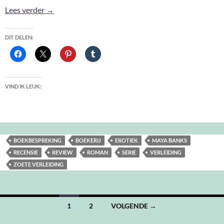
Zoete Verleiding – Maya Banks
Lees verder
→
DIT DELEN:
VIND IK LEUK:
BOEKBESPREKING
BOEKERIJ
EROTIEK
MAYA BANKS
RECENSIE
REVIEW
ROMAN
SERIE
VERLEIDING
ZOETE VERLEIDING
Berichten
1
2
VOLGENDE →
navigatie