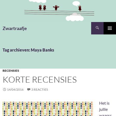
Ga
naar
de
inhoud
Zoeken
Zwartraafje
PRIMAI
MENU
Tag archieven: Maya Banks
RECENSIES
KORTE RECENSIES
14/04/2016
3 REACTIES
Het is
jullie
waarsc