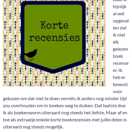
hijnlijk
al wel
opgeval
len dat
ik niet
elk
gelezen
boek
recense
er. Ik
heb er
bewust
voor
gekozen om dat niet te doen vermits ik anders nog minder tijd
zou overhouden om in boeken weg te duiken. Dat laatste doe
ik als boekenworm uiteraard nog steeds het liefste. Maar af en
toe als extraatje enkele korte boekrecensies met jullie delen is
uiteraard nog steeds mogelijk.