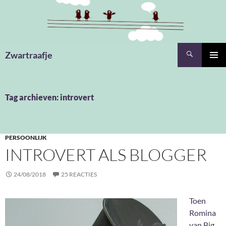
Ga
naar
de
inhoud
Zoeken
Zwartraafje
PRIMAI
MENU
Tag archieven: introvert
PERSOONLIJK
INTROVERT ALS BLOGGER
24/08/2018
25 REACTIES
Toen
Romina
van Big