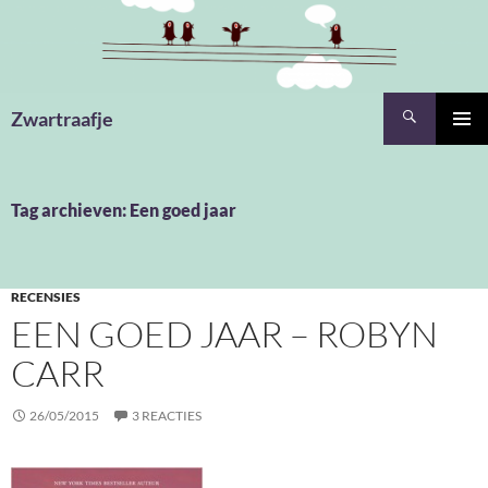
Ga
naar
de
inhoud
Zoeken
Zwartraafje
PRIMAI
MENU
Tag archieven: Een goed jaar
RECENSIES
EEN GOED JAAR – ROBYN
CARR
26/05/2015
3 REACTIES