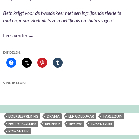
Beth krijgt voor de tweede keer met een ingrijpende ziekte te
maken, maar vindt niets zo moeilijk als om hulp vragen.”
Een goed jaar – Robyn Carr
Lees verder
→
DIT DELEN:
VIND IK LEUK:
BOEKBESPREKING
DRAMA
EEN GOED JAAR
HARLEQUIN
HARPER COLLINS
RECENSIE
REVIEW
ROBYN CARR
ROMANTIEK