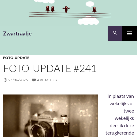
Ga
naar
de
inhoud
Zoeken
Zwartraafje
PRIMAI
MENU
FOTO-UPDATE
FOTO-UPDATE #241
25/06/2026
4 REACTIES
In plaats van
wekelijks of
twee
wekelijks
deel ik deze
terugkerende