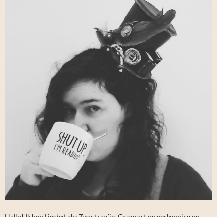
Hallo! Ik ben Liesbet aka Zwartraafje. Ga gerust op verkenning op