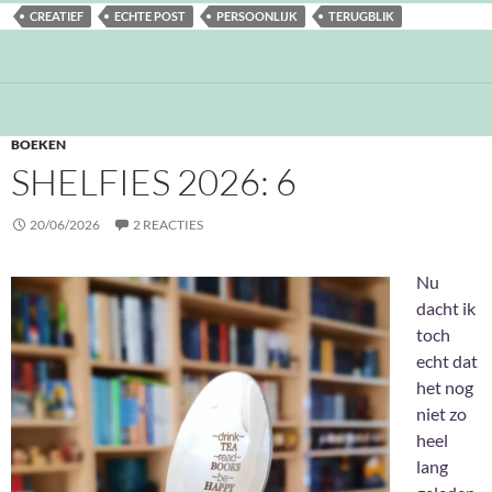
CREATIEF
ECHTE POST
PERSOONLIJK
TERUGBLIK
BOEKEN
SHELFIES 2026: 6
20/06/2026
2 REACTIES
Nu
dacht ik
toch
echt dat
het nog
niet zo
heel
lang