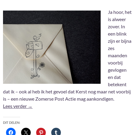
Ja hoor, het
is alweer
zover. In
een blink
zijn er bijna
zes
maanden
voorbij
gevlogen
en dat
betekent
dat ik – ook al heb ik het gevoel dat Kerst nog maar net voorbij
is – een nieuwe Zomerse Post Actie mag aankondigen.
Zwartraafje’s Zomerse Post Actie 2026 – Doe jij (o
Lees verder
→
DIT DELEN: