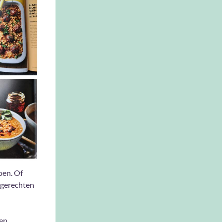
doen. Of
-gerechten
en,