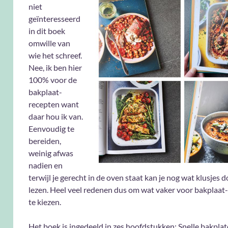
niet
geïnteresseerd
in dit boek
omwille van
wie het schreef.
Nee, ik ben hier
100% voor de
bakplaat-
recepten want
daar hou ik van.
Eenvoudig te
bereiden,
weinig afwas
nadien en
terwijl je gerecht in de oven staat kan je nog wat klusjes 
lezen. Heel veel redenen dus om wat vaker voor bakplaat
te kiezen.
Het boek is ingedeeld in zes hoofdstukken: Snelle bakplat