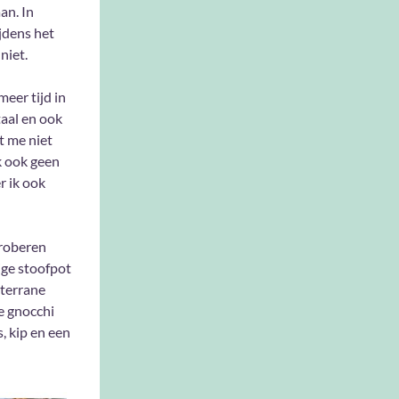
an. In
jdens het
niet.
meer tijd in
taal en ook
et me niet
k ook geen
r ik ook
proberen
ige stoofpot
iterrane
e gnocchi
, kip en een