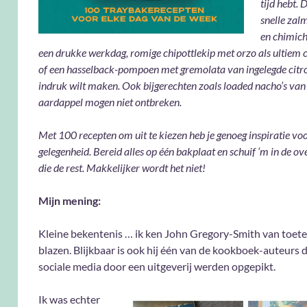
tijd hebt.
snelle zal
en chimich
een drukke werkdag, romige chipottlekip met orzo als ultiem
of een hasselback-pompoen met gremolata van ingelegde citro
indruk wilt maken. Ook bijgerechten zoals loaded nacho’s van
aardappel mogen niet ontbreken.
Met 100 recepten om uit te kiezen heb je genoeg inspiratie voo
gelegenheid. Bereid alles op één bakplaat en schuif ‘m in de
ove
die de rest. Makkelijker wordt het niet!
Mijn mening:
Kleine bekentenis … ik ken John Gregory-Smith van toet
blazen. Blijkbaar is ook hij één van de kookboek-auteurs d
sociale media door een uitgeverij werden opgepikt.
Ik was echter