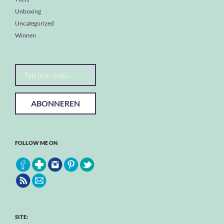
Unboxing
Uncategorized
Winnen
Typ je e-mail...
ABONNEREN
FOLLOW ME ON
SITE: