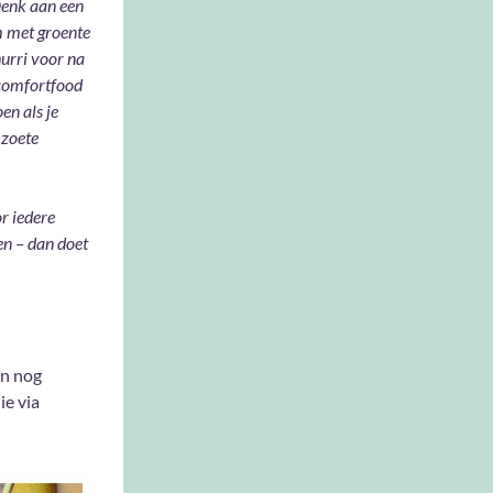
 Denk aan een
m met groente
urri voor na
 comfortfood
en als je
 zoete
r iedere
n – dan doet
en nog
ie via