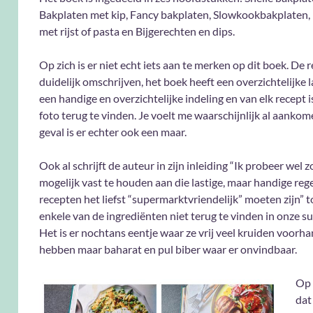
Bakplaten met kip, Fancy bakplaten, Slowkookbakplaten,
met rijst of pasta en Bijgerechten en dips.
Op zich is er niet echt iets aan te merken op dit boek. De 
duidelijk omschrijven, het boek heeft een overzichtelijke la
een handige en overzichtelijke indeling en van elk recept i
foto terug te vinden. Je voelt me waarschijnlijk al aankom
geval is er echter ook een maar.
Ook al schrijft de auteur in zijn inleiding “Ik probeer wel z
mogelijk vast te houden aan die lastige, maar handige rege
recepten het liefst “supermarktvriendelijk” moeten zijn” 
enkele van de ingrediënten niet terug te vinden in onze s
Het is er nochtans eentje waar ze vrij veel kruiden voorh
hebben maar baharat en pul biber waar er onvindbaar.
O
p
dat