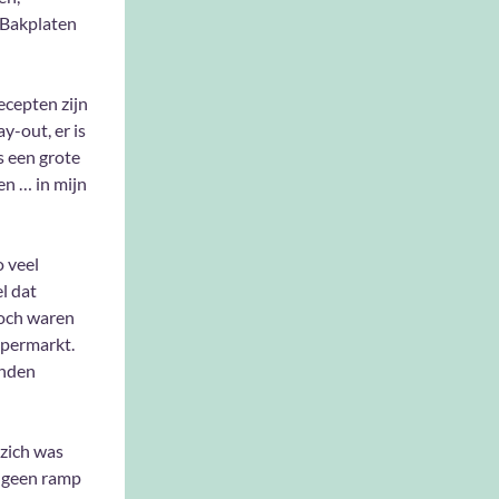
 Bakplaten
recepten zijn
y-out, er is
s een grote
en … in mijn
o veel
l dat
toch waren
upermarkt.
anden
 zich was
 geen ramp