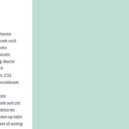
 beste
oek ooit
ohn
Smith
j:
Becht
99
n:
232
ensieboek
ste
ek ooit zet
lekkerste
ten op tafel
veel of weinig