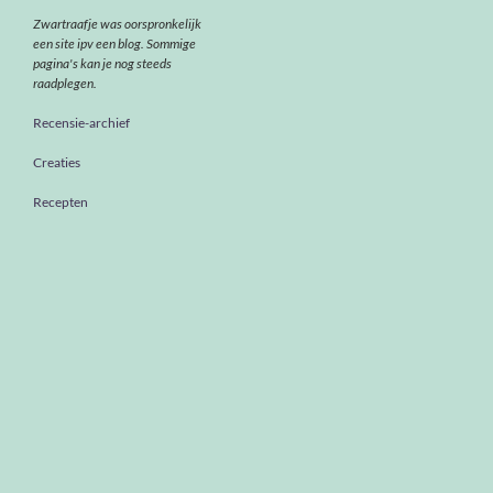
Zwartraafje was oorspronkelijk
een site ipv een blog. Sommige
pagina's kan je nog steeds
raadplegen.
Recensie-archief
Creaties
Recepten