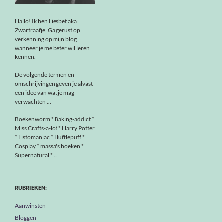
Hallo! Ik ben Liesbet aka
Zwartraafje. Ga gerust op
verkenning op mijn blog
wanneer je me beter wil leren
kennen.
De volgende termen en
omschrijvingen geven je alvast
een idee van wat je mag
verwachten ...
Boekenworm * Baking-addict *
Miss Crafts-a-lot * Harry Potter
* Listomaniac * Hufflepuff *
Cosplay * massa's boeken *
Supernatural * ...
RUBRIEKEN:
Aanwinsten
Bloggen