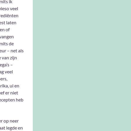
mits ik
ieso veel
rediënten
st laten
len of
vangen
mits de
eur – net als
e van zijn
lega’s –
ag veel
ers,
rika, ui en
ef er niet
 recepten heb
er op neer
aat legde en