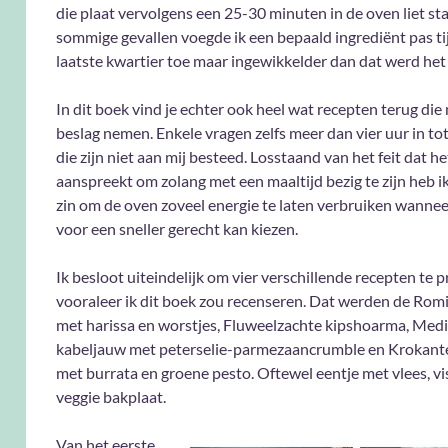
die plaat vervolgens een 25-30 minuten in de oven liet sta
sommige gevallen voegde ik een bepaald ingrediënt pas ti
laatste kwartier toe maar ingewikkelder dan dat werd het 
In dit boek vind je echter ook heel wat recepten terug die 
beslag nemen. Enkele vragen zelfs meer dan vier uur in to
die zijn niet aan mij besteed. Losstaand van het feit dat h
aanspreekt om zolang met een maaltijd bezig te zijn heb i
zin om de oven zoveel energie te laten verbruiken wannee
voor een sneller gerecht kan kiezen.
Ik besloot uiteindelijk om vier verschillende recepten te 
vooraleer ik dit boek zou recenseren. Dat werden de Rom
met harissa en worstjes, Fluweelzachte kipshoarma, Med
kabeljauw met peterselie-parmezaancrumble en Krokant
met burrata en groene pesto. Oftewel eentje met vlees, vis
veggie bakplaat.
Van het eerste