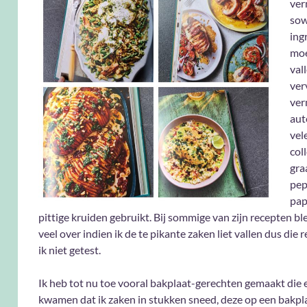
ver
sow
ing
moe
val
ver
ver
aut
vel
col
gra
pep
pap
pittige kruiden gebruikt. Bij sommige van zijn recepten ble
veel over indien ik de te pikante zaken liet vallen dus die
ik niet getest.
Ik heb tot nu toe vooral bakplaat-gerechten gemaakt die 
kwamen dat ik zaken in stukken sneed, deze op een bakpl