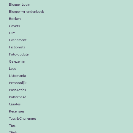
Blogger Lovin
Blogger-vriendenboek
Boeken
Covers
DIY
Evenement
Fictionista
Foto-update
Gelezen in
Lego
Listomania
Persoonlijk
Post Acties
Potterhead
Quotes
Recensies
Tags & Challenges
Tips
Titels