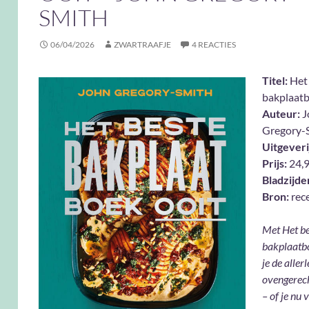
SMITH
06/04/2026
ZWARTRAAFJE
4 REACTIES
Titel:
Het
bakplaatb
Auteur:
J
Gregory-
Uitgeveri
Prijs:
24,
Bladzijde
Bron:
rec
Met Het be
bakplaatbo
je de aller
ovengerech
– of je nu 