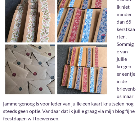
ik niet
minder
dan 65
kerstkaa
rten.
Sommig
e van
jullie
kregen
er eentje
in de
brievenb
us maar
jammergenoeg is voor ieder van jullie een kaart knutselen nog
steeds geen optie. Vandaar dat ik jullie graag via mijn blog fijne
feestdagen wil toewensen.