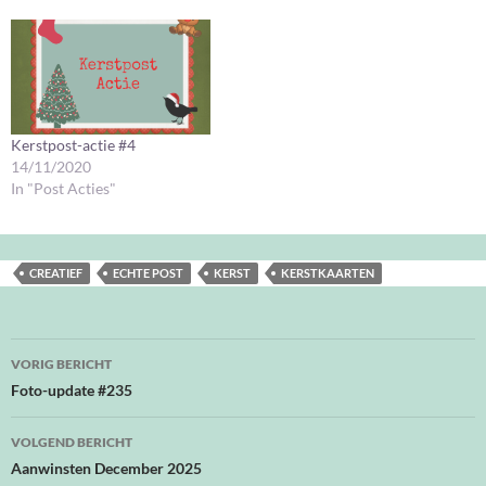
Kerstpost-actie #4
14/11/2020
In "Post Acties"
CREATIEF
ECHTE POST
KERST
KERSTKAARTEN
Bericht
VORIG BERICHT
navigatie
Foto-update #235
VOLGEND BERICHT
Aanwinsten December 2025