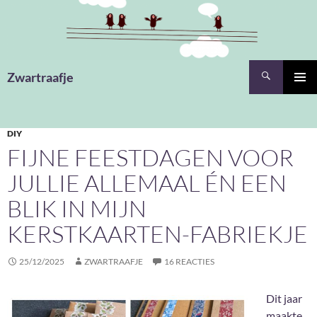
Ga
naar
de
inhoud
Zoeken
Zwartraafje
PRIMAI
MENU
DIY
FIJNE FEESTDAGEN VOOR
JULLIE ALLEMAAL ÉN EEN
BLIK IN MIJN
KERSTKAARTEN-FABRIEKJE
25/12/2025
ZWARTRAAFJE
16 REACTIES
Dit jaar
maakte