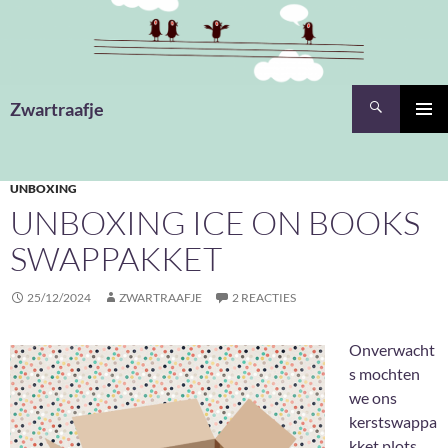
Ga
naar
de
inhoud
Zoeken
Zwartraafje
PRIMAI
MENU
UNBOXING
UNBOXING ICE ON BOOKS
SWAPPAKKET
25/12/2024
ZWARTRAAFJE
2 REACTIES
Onverwacht
s mochten
we ons
kerstswappa
kket plots