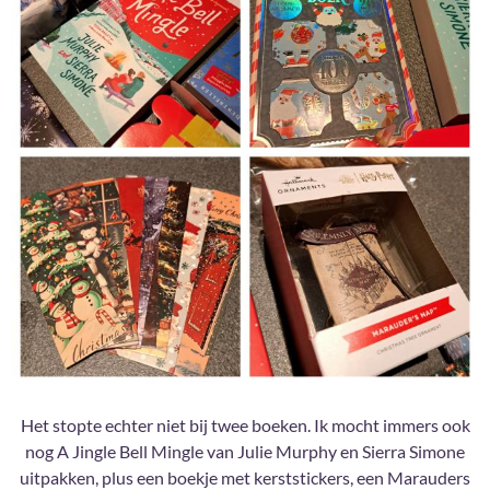
Het stopte echter niet bij twee boeken. Ik mocht immers ook
nog A Jingle Bell Mingle van Julie Murphy en Sierra Simone
uitpakken, plus een boekje met kerststickers, een Marauders