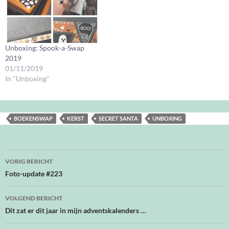
Unboxing: Spook-a-Swap
2019
01/11/2019
In "Unboxing"
BOEKENSWAP
KERST
SECRET SANTA
UNBOXING
Bericht
VORIG BERICHT
navigatie
Foto-update #223
VOLGEND BERICHT
Dit zat er dit jaar in mijn adventskalenders …