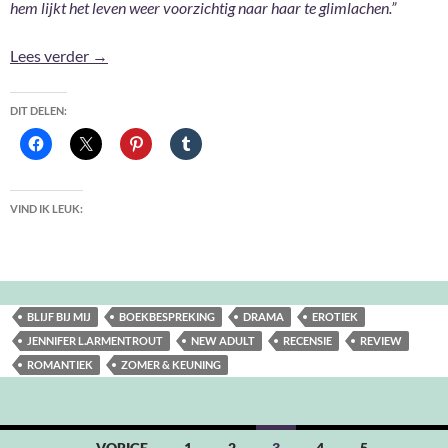
hem lijkt het leven weer voorzichtig naar haar te glimlachen.”
Blijf bij mij – Jennifer L. Armentrout
Lees verder
→
DIT DELEN:
VIND IK LEUK:
BLIJF BIJ MIJ
BOEKBESPREKING
DRAMA
EROTIEK
JENNIFER L.ARMENTROUT
NEW ADULT
RECENSIE
REVIEW
ROMANTIEK
ZOMER & KEUNING
Berichten
← VORIGE
1
2
3
4
5