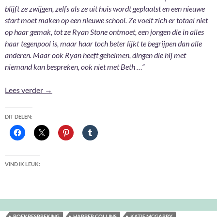
blijft ze zwijgen, zelfs als ze uit huis wordt geplaatst en een nieuwe
start moet maken op een nieuwe school. Ze voelt zich er totaal niet
op haar gemak, tot ze Ryan Stone ontmoet, een jongen die in alles
haar tegenpool is, maar haar toch beter lijkt te begrijpen dan alle
anderen. Maar ook Ryan heeft geheimen, dingen die hij met
niemand kan bespreken, ook niet met Beth …”
Op het randje – Katie McGarry
Lees verder
→
DIT DELEN:
VIND IK LEUK:
BOEKBESPREKING
HARPER COLLINS
KATIE MCGARRY