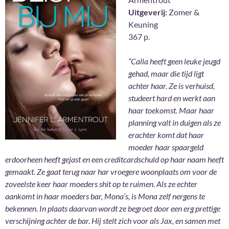
Uitgeverij:
Zomer &
Keuning
367 p.
“Calla heeft geen leuke jeugd
gehad, maar die tijd ligt
achter haar. Ze is verhuisd,
studeert hard en werkt aan
haar toekomst. Maar haar
planning valt in duigen als ze
erachter komt dat haar
moeder haar spaargeld
erdoorheen heeft gejast en een creditcardschuld op haar naam heeft
gemaakt. Ze gaat terug naar har vroegere woonplaats om voor de
zoveelste keer haar moeders shit op te ruimen. Als ze echter
aankomt in haar moeders bar, Mona’s, is Mona zelf nergens te
bekennen. In plaats daarvan wordt ze begroet door een erg prettige
verschijning achter de bar. Hij stelt zich voor als Jax, en samen met