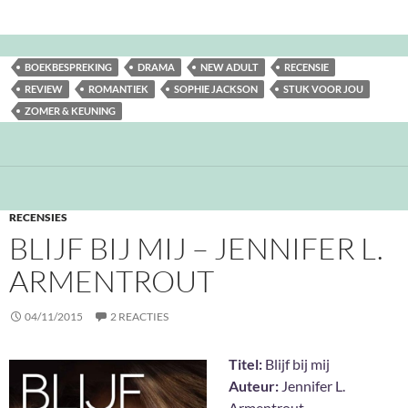
BOEKBESPREKING
DRAMA
NEW ADULT
RECENSIE
REVIEW
ROMANTIEK
SOPHIE JACKSON
STUK VOOR JOU
ZOMER & KEUNING
RECENSIES
BLIJF BIJ MIJ – JENNIFER L.
ARMENTROUT
04/11/2015
2 REACTIES
Titel:
Blijf bij mij
Auteur:
Jennifer L.
Armentrout