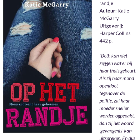
randje
Auteur:
Katie
McGarry
Uitgeverij:
Harper Collins
442 p.
“Beth kan niet
zeggen wat er bij
haar thuis gebeurt.
Als zij haar mond
opendoet
tegenover de
politie, zal haar
moeder sneller
worden ogpepakt,
dan zij het woord
‘gevangenis’ kan
uitspreken. En dus