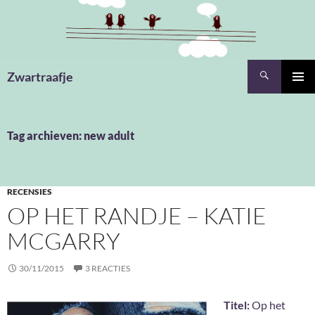
Ga
naar
de
inhoud
Zoeken
Zwartraafje
PRIMAI
MENU
Tag archieven: new adult
RECENSIES
OP HET RANDJE – KATIE
MCGARRY
30/11/2015
3 REACTIES
Titel:
Op het