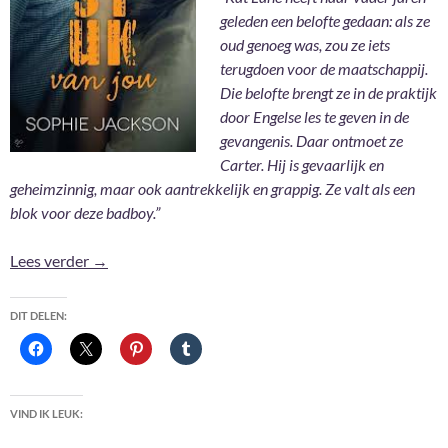
geleden een belofte gedaan: als ze
oud genoeg was, zou ze iets
terugdoen voor de maatschappij.
Die belofte brengt ze in de praktijk
door Engelse les te geven in de
gevangenis. Daar ontmoet ze
Carter. Hij is gevaarlijk en
geheimzinnig, maar ook aantrekkelijk en grappig. Ze valt als een
blok voor deze badboy.”
Stuk van jou – Sophie Jackson
Lees verder
→
DIT DELEN:
VIND IK LEUK: