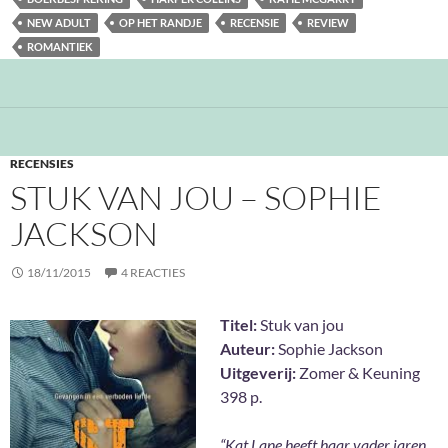
NEW ADULT
OP HET RANDJE
RECENSIE
REVIEW
ROMANTIEK
RECENSIES
STUK VAN JOU – SOPHIE
JACKSON
18/11/2015
4 REACTIES
Titel:
Stuk van jou
Auteur:
Sophie Jackson
Uitgeverij:
Zomer & Keuning
398 p.
“Kat Lane heeft haar vader jaren