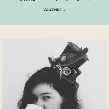
navigatie
VOLGENDE →