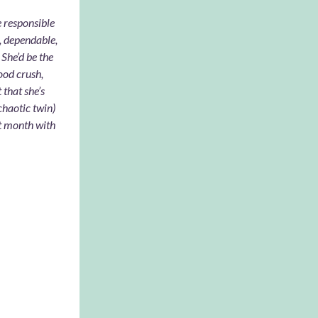
 responsible
, dependable,
She’d be the
hood crush,
that she’s
chaotic twin)
xt month with