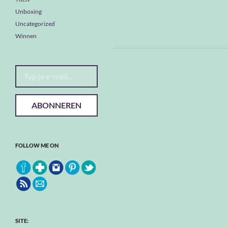
Unboxing
Uncategorized
Winnen
Typ je e-mail...
ABONNEREN
FOLLOW ME ON
SITE: