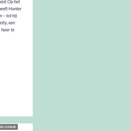
eid; Op het
heeft Hunter
 – tot hij
etty, een
 haar te
 MILJONAIR