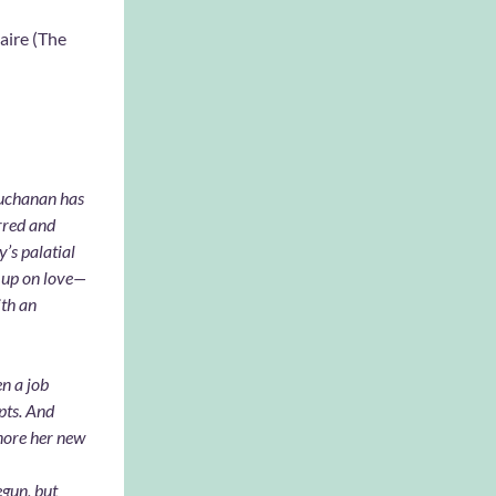
naire (The
Buchanan has
arred and
y’s palatial
e up on love—
ith an
n a job
pts. And
gnore her new
egun, but