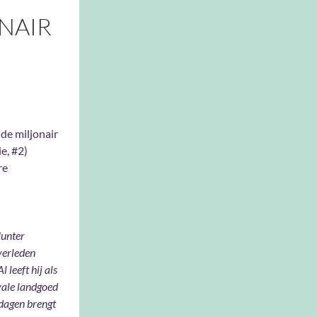
ONAIR
 de miljonair
e, #2)
re
unter
verleden
 leeft hij als
yale landgoed
n dagen brengt