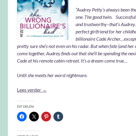
“Audrey Petty’s always been the
one. The good twin. Successful
and trustworthy–that’s Audrey. 
perfect girlfriend for her child
billionaire Cade Archer…except 
pretty sure she’s not even on his radar. But when fate (and her 
come together, Audrey finds out that she’ll be spending the ne
Cade at his remote cabin retreat. It’s a dream come true…
Until she meets her worst nightmare.
The wrong billionaire’s bed – Jessica Clare
Lees verder
→
DIT DELEN: