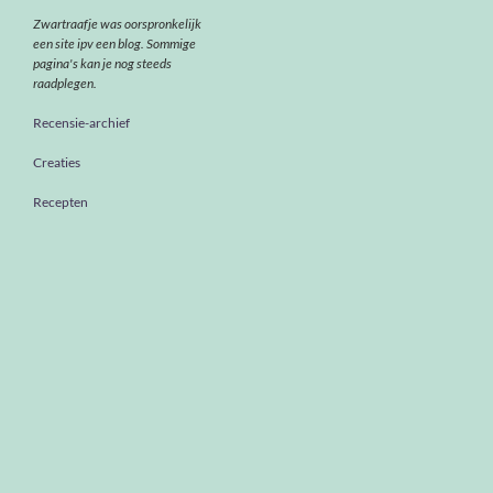
Zwartraafje was oorspronkelijk
een site ipv een blog. Sommige
pagina's kan je nog steeds
raadplegen.
Recensie-archief
Creaties
Recepten