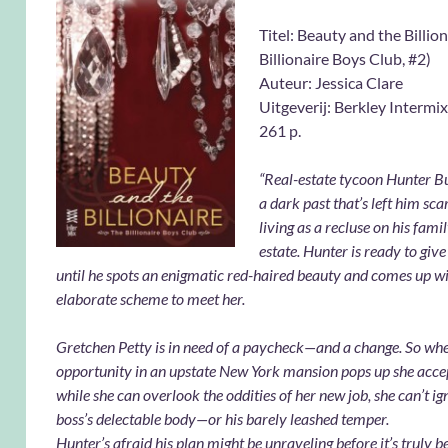
Titel: Beauty and the Billio
Billionaire Boys Club, #2)
Auteur: Jessica Clare
Uitgeverij: Berkley Intermix
261 p.
“Real-estate tycoon Hunter 
a dark past that’s left him sc
living as a recluse on his famil
estate. Hunter is ready to giv
until he spots an enigmatic red-haired beauty and comes up w
elaborate scheme to meet her.
Gretchen Petty is in need of a paycheck—and a change. So whe
opportunity in an upstate New York mansion pops up she acce
while she can overlook the oddities of her new job, she can’t i
boss’s delectable body—or his barely leashed temper.
Hunter’s afraid his plan might be unraveling before it’s truly b