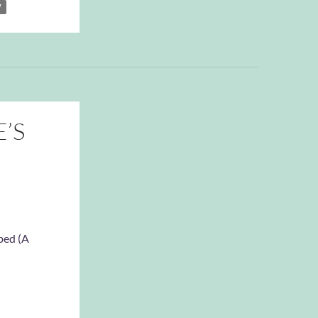
W
’S
 bed (A