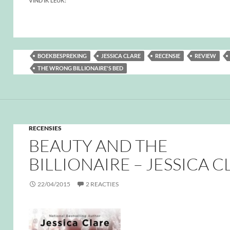
VIND IK LEUK:
BOEKBESPREKING
JESSICA CLARE
RECENSIE
REVIEW
THE WRONG BILLIONAIRE'S BED
RECENSIES
BEAUTY AND THE
BILLIONAIRE – JESSICA C
22/04/2015
2 REACTIES