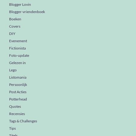
Blogger Lovin
Blogger-vriendenboek
Boeken
Covers
DIY
Evenement
Fictionista
Foto-update
Gelezen in
Lego
Listomania
Persoonlijk
Post Acties
Potterhead
Quotes
Recensies
Tags & Challenges
Tips
Titels