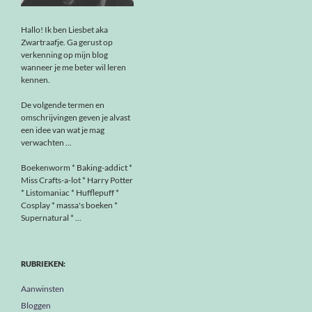
Hallo! Ik ben Liesbet aka
Zwartraafje. Ga gerust op
verkenning op mijn blog
wanneer je me beter wil leren
kennen.
De volgende termen en
omschrijvingen geven je alvast
een idee van wat je mag
verwachten ...
Boekenworm * Baking-addict *
Miss Crafts-a-lot * Harry Potter
* Listomaniac * Hufflepuff *
Cosplay * massa's boeken *
Supernatural * ...
RUBRIEKEN:
Aanwinsten
Bloggen