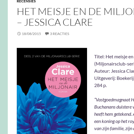
RECENSIES
HET MEISJE EN DE MILJ
– JESSICA CLARE
18/08/2015
3 REACTIES
Titel: Het meisje en
(Miljonairsclub-seri
Auteur: Jessica Cla
Uitgeverij: Boekerij
284 p.
“Vastgoedmagnaat H
Buchanans duistere 
heeft hem getekend. Al
een koning op het ro
van zijn familie, zij