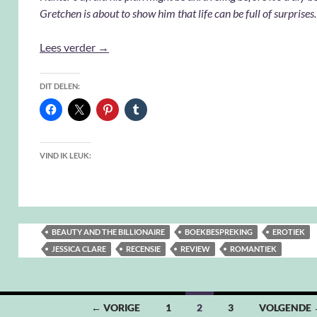
Gretchen is about to show him that life can be full of surprises
Beauty and the Billionaire – Jessica Clare
Lees verder
→
DIT DELEN:
VIND IK LEUK:
BEAUTY AND THE BILLIONAIRE
BOEKBESPREKING
EROTIEK
JESSICA CLARE
RECENSIE
REVIEW
ROMANTIEK
← VORIGE
1
2
3
VOLGENDE 