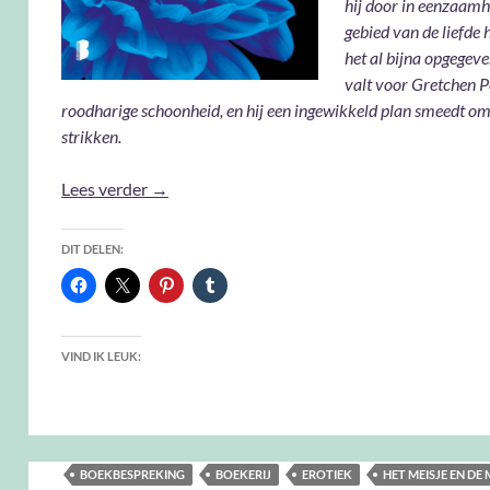
hij door in eenzaamh
gebied van de liefde 
het al bijna opgegeven
valt voor Gretchen P
roodharige schoonheid, en hij een ingewikkeld plan smeedt om
strikken.
Het meisje en de miljonair – Jessica Clare
Lees verder
→
DIT DELEN:
VIND IK LEUK:
BOEKBESPREKING
BOEKERIJ
EROTIEK
HET MEISJE EN DE