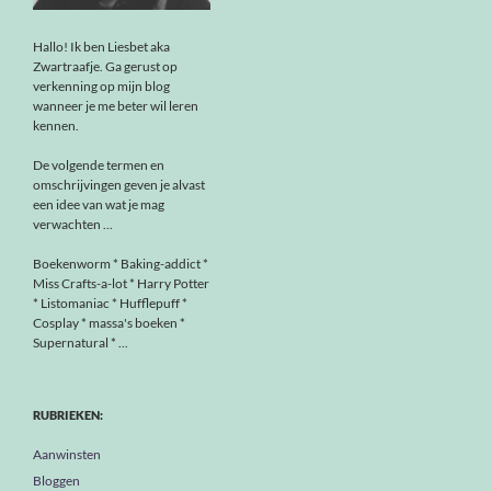
Hallo! Ik ben Liesbet aka
Zwartraafje. Ga gerust op
verkenning op mijn blog
wanneer je me beter wil leren
kennen.
De volgende termen en
omschrijvingen geven je alvast
een idee van wat je mag
verwachten ...
Boekenworm * Baking-addict *
Miss Crafts-a-lot * Harry Potter
* Listomaniac * Hufflepuff *
Cosplay * massa's boeken *
Supernatural * ...
RUBRIEKEN:
Aanwinsten
Bloggen