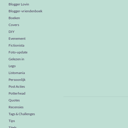
Blogger Lovin
Blogger-vriendenboek
Boeken
Covers
DIY
Evenement
Fictionista
Foto-update
Gelezen in
Lego
Listomania
Persoonlijk
Post Acties
Potterhead
Quotes
Recensies
Tags & Challenges
Tips
Titels