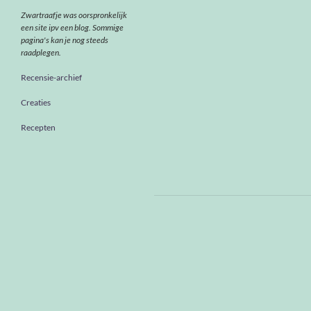
Zwartraafje was oorspronkelijk
een site ipv een blog. Sommige
pagina's kan je nog steeds
raadplegen.
Recensie-archief
Creaties
Recepten