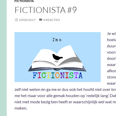
FICTIONISTA
FICTIONISTA #9
10/06/2017
4 REACTIES
Je wi
hoel
duur
voora
door
waar
afko
stond
waars
zelf niet weten én ga me er dus ook het hoofd niet over br
me het maar voor alle gemak houden op ‘redelijk lang’. Dat
niet met mode bezig ben heeft er waarschijnlijk wel wat m
maken.