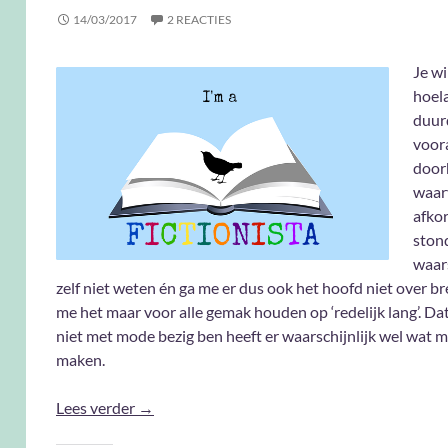
14/03/2017
2 REACTIES
Je wi
hoel
duur
voora
door
waar
afko
stond
waars
zelf niet weten én ga me er dus ook het hoofd niet over br
me het maar voor alle gemak houden op ‘redelijk lang’. Dat
niet met mode bezig ben heeft er waarschijnlijk wel wat m
maken.
Fictionista #8
Lees verder
→