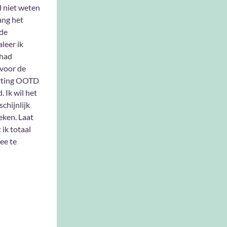
l niet weten
ang het
de
leer ik
had
voor de
rting OOTD
. Ik wil het
chijnlijk
eken. Laat
 ik totaal
ee te