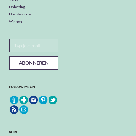
Unboxing
Uncategorized
Winnen
Typ je e-mail...
ABONNEREN
FOLLOW ME ON
SITE: