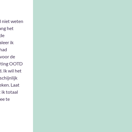
l niet weten
ang het
de
leer ik
had
voor de
rting OOTD
. Ik wil het
chijnlijk
eken. Laat
 ik totaal
ee te