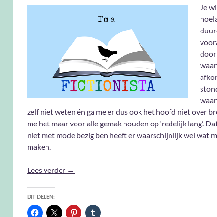
Je wi
hoel
duur
voora
door
waar
afko
stond
waars
zelf niet weten én ga me er dus ook het hoofd niet over br
me het maar voor alle gemak houden op ‘redelijk lang’. Dat
niet met mode bezig ben heeft er waarschijnlijk wel wat m
maken.
Fictionista #7
Lees verder
→
DIT DELEN: