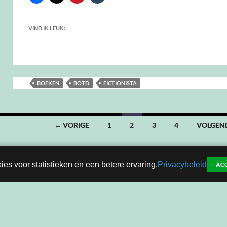
VIND IK LEUK:
BOEKEN
BOTD
FICTIONISTA
← VORIGE
1
2
3
4
VOLGEN
ies voor statistieken en een betere ervaring.
Privacybeleid
AC