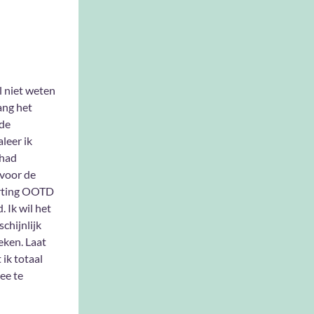
l niet weten
ang het
de
leer ik
had
voor de
rting OOTD
. Ik wil het
chijnlijk
eken. Laat
 ik totaal
ee te