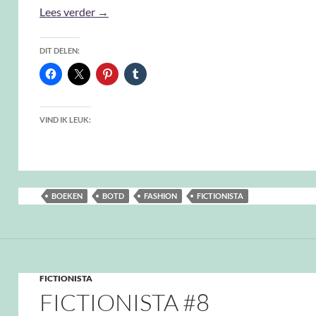
Fictionista #9
Lees verder
→
DIT DELEN:
VIND IK LEUK:
BOEKEN
BOTD
FASHION
FICTIONISTA
FICTIONISTA
FICTIONISTA #8