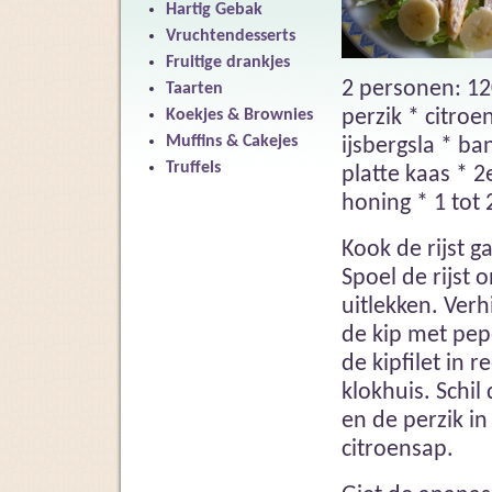
Hartig Gebak
Vruchtendesserts
Fruitige drankjes
2 personen: 120
Taarten
perzik * citro
Koekjes & Brownies
Muffins & Cakejes
ijsbergsla * b
Truffels
platte kaas * 2
honing * 1 tot
Kook de rijst g
Spoel de rijst
uitlekken. Ver
de kip met pepe
de kipfilet in 
klokhuis. Schil
en de perzik in
citroensap.