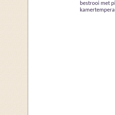
bestrooi met p
kamertemperat