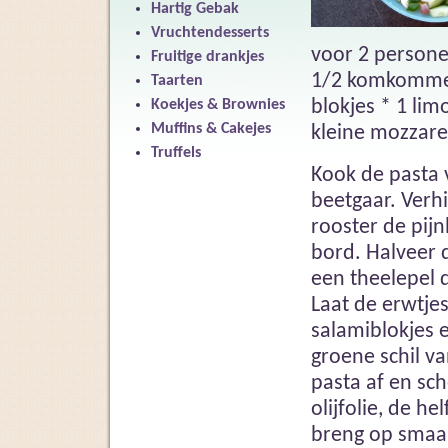
Hartig Gebak
Vruchtendesserts
voor 2 persone
Fruitige drankjes
1/2 komkommer 
Taarten
blokjes * 1 lim
Koekjes & Brownies
Muffins & Cakejes
kleine mozzarel
Truffels
Kook de pasta 
beetgaar. Verh
rooster de pij
bord. Halveer 
een theelepel d
Laat de erwtje
salamiblokjes 
groene schil va
pasta af en sc
olijfolie, de h
breng op smaak