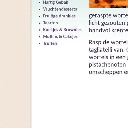
Hartig Gebak
Vruchtendesserts
geraspte wortel
Fruitige drankjes
licht gezouten
Taarten
handvol krent
Koekjes & Brownies
Muffins & Cakejes
Rasp de wortel
Truffels
tagliatelli van
wortels in een
pistachenoten
omscheppen e